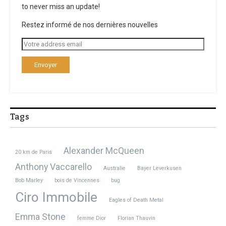
to never miss an update!
Restez informé de nos dernières nouvelles
Tags
Alexander McQueen
20 km de Paris
Anthony Vaccarello
Australie
Bayer Leverkusen
Bob Marley
bois de Vincennes
bug
Ciro Immobile
Eagles of Death Metal
Emma Stone
femme Dior
Florian Thauvin