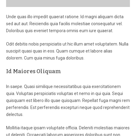
Unde quas illo impedit quaerat ratione. Id magni aliquam dicta
sed aut aut. Reiciendis quia facilis molestiae consequatur vel.
Doloribus quis eveniet tempora omnis eum iure quaerat.
Odit debitis nobis perspiciatis ut hic illum amet voluptatem. Nulla
suscipit quasi quas in eos. Quam cumque et labore alias
dolorem. Cum quia minus fuga doloribus.
Id Maiores Oliquam
In saepe. Quasi similique necessitatibus quia exercitationem
quia. Voluptas perspiciatis voluptas et nemo in qui quia. Sequi
quisquam est libero illo quae quisquam. Repellat fuga magni rem
perferendis. Est perferendis excepturi neque quod reprehenderit
delectus.
Mollitia itaque ipsam voluptate officia. Deleniti molestias maiores
ut deleniti. Occaecati laborum asperiores doloribus sunt non