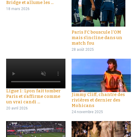
Bridge et allume les ...
18 mars 2026
Paris FC bouscule l’OM
mais s’incline dans un
match fou
28 août 2025
Ligue 1 : Lyon fait tomber
Jimmy Cliff, chantre des
Paris et s’affirme comme
rivières et dernier des
un vrai candi ...
Mohicans
20 avril 2026
24 novembre 2025