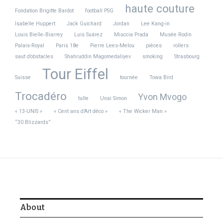
haute couture
Fondation Brigitte Bardot
football PSG
Isabelle Huppert
Jack Guichard
Jordan
Lee Kang-in
Louis Bielle‑Biarrey
Luis Suárez
Miuccia Prada
Musée Rodin
Palais-Royal
Paris 18e
Pierre Lees-Melou
pièces
rollers
saut d’obstacles
Shahruddin Magomedaliyev
smoking
Strasbourg
Tour Eiffel
Suisse
tournée
Towa Bird
Trocadéro
Yvon Mvogo
tulle
Unai Simon
« 13-UNIS »
« Cent ans d’Art déco »
« The Wicker Man »
“30 Blizzards”
About