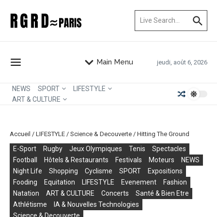
Aller au contenu
Recherche pour :
Main Menu
jeudi, août 6, 2026
NEWS
SPORT
LIFESTYLE
ART & CULTURE
Accueil
/
LIFESTYLE
/
Science & Decouverte
/
Hitting The Ground
E-Sport
Rugby
Jeux Olympiques
Tenis
Spectacles
Football
Hôtels & Restaurants
Festivals
Moteurs
NEWS
Night Life
Shopping
Cyclisme
SPORT
Expositions
Fooding
Equitation
LIFESTYLE
Evenement
Fashion
Natation
ART & CULTURE
Concerts
Santé & Bien Etre
Athlétisme
IA & Nouvelles Technologies
Science & Decouverte