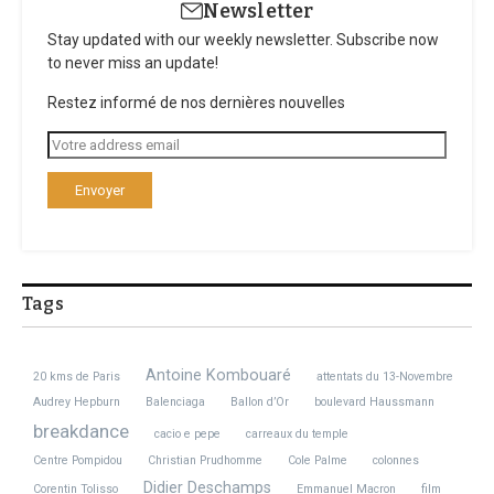
Newsletter
Stay updated with our weekly newsletter. Subscribe now
to never miss an update!
Restez informé de nos dernières nouvelles
Tags
Antoine Kombouaré
20 kms de Paris
attentats du 13-Novembre
Audrey Hepburn
Balenciaga
Ballon d’Or
boulevard Haussmann
breakdance
cacio e pepe
carreaux du temple
Centre Pompidou
Christian Prudhomme
Cole Palme
colonnes
Didier Deschamps
Corentin Tolisso
Emmanuel Macron
film