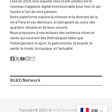
Créé en 2024, Rive Gauche, Rive Droite (RGRD) est le
nouveau magazine digital incontournable pour tout ce qui
touche à l'art de vivre parisien.
Festival du Livre 2026 :
Tournoi des Six Nations :
Notre plateforme explore la richesse et la diversité de la
Trois jours où Paris lit plus
les Bleus foudroient
vie à Paris et ses alentours, en plongeant au coeur des
fort que j ...
l’Irlande avant de ...
quartiers vibrants et de leurs secrets.
19 avril 2026
6 février 2026
Nous proposons à nos lecteurs des contenus riches et
variés qui couvrent des thématiques telles que
l’hébergement, le sport, la gastronomie, la beauté, la
santé, la mode, la musique, et l’actualité.
RGRD Network
FR
Copyright © 2026 | A
RGRD Network
Production