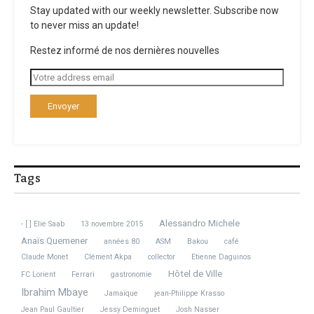
Stay updated with our weekly newsletter. Subscribe now
to never miss an update!
I have read and agree to the terms & conditions
Restez informé de nos dernières nouvelles
Related Posts
Tags
Fashion Week de Paris,
Fashionweek de Paris,
Alessandro Michele
- [ ] Elie Saab
13 novembre 2015
défilé Chanel,
défilé Miu Miu
Anaïs Quemener
années 80
ASM
Bakou
café
automne/hiver 2026
automne/hiver 2026 :
Chanel, ...
L’éléga ...
Claude Monet
Clément Akpa
collector
Etienne Daguinos
10 mars 2026
21 mars 2026
Hôtel de Ville
FC Lorient
Ferrari
gastronomie
Ibrahim Mbaye
Jamaïque
jean-Philippe Krasso
Jean Paul Gaultier
Jessy Deminguet
Josh Nasser