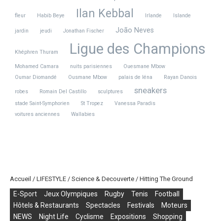
Ilan Kebbal
fleur
Habib Beye
Irlande
Islande
João Neves
jardin
jeudi
Jonathan Fischer
Ligue des Champions
Khéphren Thuram
Mohamed Camara
nuits parisiennes
Ouesmane Mbow
Oumar Diomandé
Ousmane Mbow
palais de Iéna
Rayan Danois
sneakers
robes
Romain Del Castillo
sculptures
stade Saint-Symphorien
St Tropez
Vanessa Paradis
voitures anciennes
Wallabies
Accueil
/
LIFESTYLE
/
Science & Decouverte
/
Hitting The Ground
E-Sport
Jeux Olympiques
Rugby
Tenis
Football
Hôtels & Restaurants
Spectacles
Festivals
Moteurs
NEWS
Night Life
Cyclisme
Expositions
Shopping