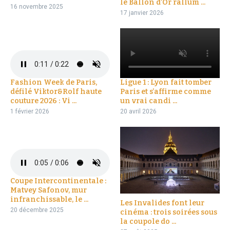
le Ballon d’Or rallum ...
16 novembre 2025
17 janvier 2026
Fashion Week de Paris,
Ligue 1 : Lyon fait tomber
défilé Viktor&Rolf haute
Paris et s’affirme comme
couture 2026 : Vi ...
un vrai candi ...
1 février 2026
20 avril 2026
Coupe Intercontinentale :
Matvey Safonov, mur
infranchissable, le ...
Les Invalides font leur
20 décembre 2025
cinéma : trois soirées sous
la coupole do ...