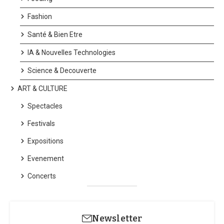
Nadal : Vers un Dernier
Fashion
Tour de Piste à Roland-
Garros ?
Santé & Bien Etre
IA & Nouvelles Technologies
Science & Decouverte
ART & CULTURE
Spectacles
Festivals
Expositions
Evenement
Concerts
Sign Up For Daily Newsletter
Stay updated with our weekly newsletter. Subscribe now to
never miss an update!
Newsletter