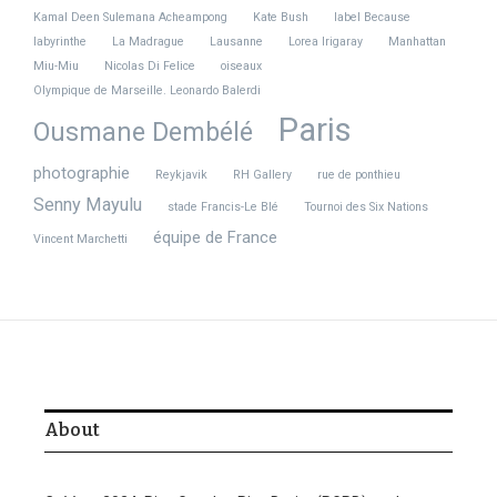
Kamal Deen Sulemana Acheampong
Kate Bush
label Because
labyrinthe
La Madrague
Lausanne
Lorea Irigaray
Manhattan
Miu-Miu
Nicolas Di Felice
oiseaux
Ligue 1 : Lyon fait tomber
Hyrox au Grand Palais : la
Olympique de Marseille. Leonardo Balerdi
Paris et s’affirme comme
machine à sueur qui
Paris
un vrai candi ...
électrise Paris
Ousmane Dembélé
20 avril 2026
29 avril 2026
photographie
Reykjavik
RH Gallery
rue de ponthieu
Senny Mayulu
stade Francis-Le Blé
Tournoi des Six Nations
équipe de France
Vincent Marchetti
Fashion Week de Paris,
Ligue 1 : Monaco cale sur
défilé Elie Saab haute
son rocher, Moses Simon
couture 2026 : Elie ...
frappe
29 janvier 2026
2 novembre 2025
About