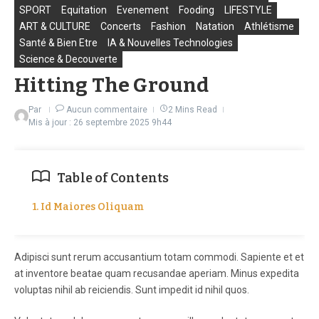
SPORT
Equitation
Evenement
Fooding
LIFESTYLE
ART & CULTURE
Concerts
Fashion
Natation
Athlétisme
Santé & Bien Etre
IA & Nouvelles Technologies
Science & Decouverte
Hitting The Ground
Par
Aucun commentaire
2 Mins Read
Mis à jour : 26 septembre 2025
9h44
Table of Contents
1. Id Maiores Oliquam
Adipisci sunt rerum accusantium totam commodi. Sapiente et et
at inventore beatae quam recusandae aperiam. Minus expedita
voluptas nihil ab reiciendis. Sunt impedit id nihil quos.