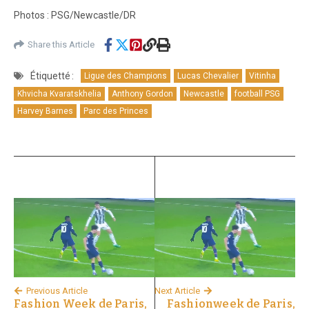
Photos : PSG/Newcastle/DR
Share this Article
Étiquetté :
Ligue des Champions
Lucas Chevalier
Vitinha
Khvicha Kvaratskhelia
Anthony Gordon
Newcastle
football PSG
Harvey Barnes
Parc des Princes
Previous Article
Next Article
Fashion Week de Paris,
Fashionweek de Paris,