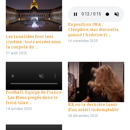
Exposition IMA :
Cléopâtre, star éternelle,
quand l’histoire s’i ...
Les Invalides font leur
16 novembre 2025
cinéma : trois soirées sous
la coupole do ...
27 août 2025
Football, Equipe de France
: Les Bleus piégés dans le
froid islan ...
B.B, ou la dernière lueur
14 octobre 2025
d’un soleil indomptable
28 décembre 2025