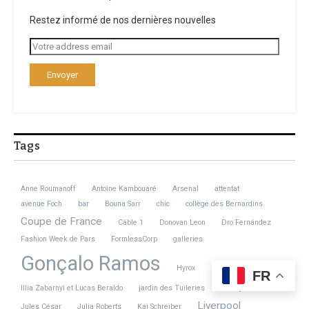
Restez informé de nos dernières nouvelles
Tags
Anne Roumanoff
Antoine Kambouaré
Arsenal
attentat
avenue Foch
bar
Bouna Sarr
chic
collège des Bernardins
Coupe de France
Câble 1
Donovan Leon
Dro Fernández
Fashion Week de Pars
FormlessCorp
galleries
Gonçalo Ramos
Hyrox
FR
Illia Zabarnyi et Lucas Beraldo
jardin des Tuileries
Jimmy Cliff
JR
Liverpool
Jules César
Julia Roberts
Kai Schreiber