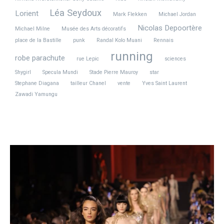
Léa Seydoux
Lorient
Mark Flekken
Michael Jordan
Nicolas Depoortère
Michael Milne
Musée des Arts décoratifs
place de la Bastille
punk
Randal Kolo Muani
Rennais
running
robe parachute
rue Lepic
sciences
Shygirl
Specula Mundi
Stade Pierre Mauroy
star
Stephane Diagana
tailleur Chanel
vente
Yves Saint Laurent
Zawadi Yamungu