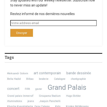
Stay updated with our weekly newsletter. Subscribe now
to never miss an update!
Restez informé de nos dernières nouvelles
Tags
art contemporain
bande dessinée
Aleksandr Golovin
Bella Hadid
Bilbao
broderie
Catalogne
chorégraphie
Grand Palais
concert
FIFA
gazar
Grand palais Immersif
Groupama Stadium
Hugo Ekitike
illuminations
jeans
Joaquin Panichelli
Khvicha Kvaratskhelia. Geny Catamo
Kids
Kristen McMenamy