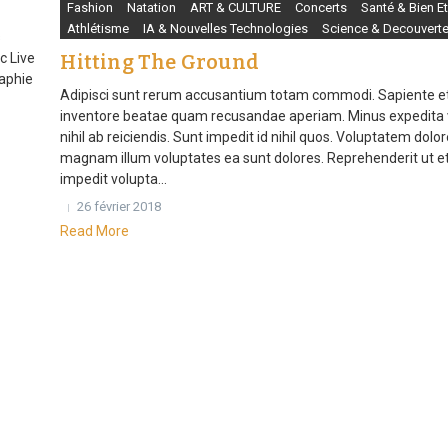
Fashion
Natation
ART & CULTURE
Concerts
Santé & Bien Et
Athlétisme
IA & Nouvelles Technologies
Science & Decouvert
s
c Live
Hitting The Ground
raphie
Adipisci sunt rerum accusantium totam commodi. Sapiente et
inventore beatae quam recusandae aperiam. Minus expedita 
nihil ab reiciendis. Sunt impedit id nihil quos. Voluptatem dol
magnam illum voluptates ea sunt dolores. Reprehenderit ut et
impedit volupta...
26 février 2018
Read More