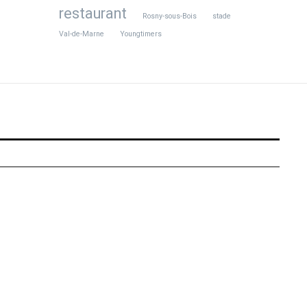
restaurant
Rosny-sous-Bois
stade
Val-de-Marne
Youngtimers