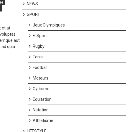
re
NEWS
e
SPORT
Jeux Olympiques
 et at
voluptas
E-Sport
oremque aut
Rugby
 ad quia
Tenis
Football
Moteurs
Cyclisme
Equitation
Natation
Athlétisme
LIFESTYLE