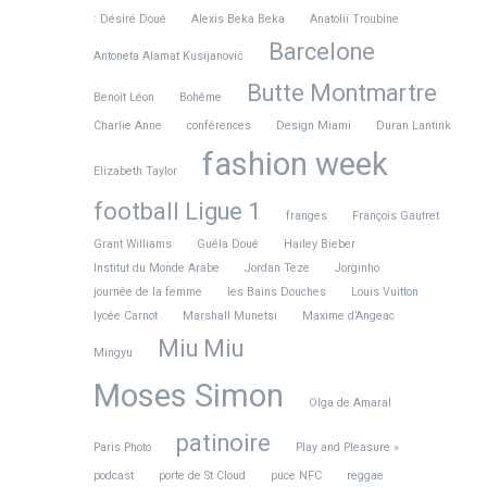
: Désiré Doué
Alexis Beka Beka
Anatoliï Troubine
Barcelone
Antoneta Alamat Kusijanović
Butte Montmartre
Benoît Léon
Bohême
Charlie Anne
conférences
Design Miami
Duran Lantink
fashion week
Elizabeth Taylor
football Ligue 1
franges
François Gautret
Grant Williams
Guéla Doué
Hailey Bieber
Institut du Monde Arabe
Jordan Teze
Jorginho
journée de la femme
les Bains Douches
Louis Vuitton
lycée Carnot
Marshall Munetsi
Maxime d’Angeac
Miu Miu
Mingyu
Moses Simon
Olga de Amaral
patinoire
Paris Photo
Play and Pleasure »
podcast
porte de St Cloud
puce NFC
reggae