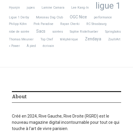
ligue 1
Hyunjin
jupes
Lamine Camara
Lee Kang‑In
OGC Nice
Ligue 1 Derby
Monceau Dog Club
performance
Philipp Köhn
Pink Paradise
Rayan Cherki
RC Strasbourg
Sacs
robe de soirée
soirées
Sophie Ristelhueber
Springboks
Zendaya
Thomas Meunier
Top Chef
téléphérique
ZoulliArt
« Power
À pied
écrivain
About
Créé en 2024, Rive Gauche, Rive Droite (RGRD) est le
nouveau magazine digital incontournable pour tout ce qui
touche à l'art de vivre parisien.