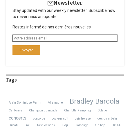
Newsletter
Stay updated with our weekly newsletter. Subscribe now
to never miss an update!
Restez informé de nos dernières nouvelles
Tags
Bradley Barcola
Alain Dominique Perrin
Allemagne
Californie
Champion du monde
Charlotte Rampling
Colette
concerts
concorde
couleur suit
cuir froissé
design urbain
Ducati
Enki
fashionweek
Fidji
Flamengo
hip hop
HOKA