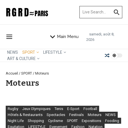
Aller au contenu
Recherche pour :
samedi, août 8,
Main Menu
2026
NEWS
SPORT
LIFESTYLE
ART & CULTURE
Accueil
/
SPORT
/
Moteurs
Moteurs
Rugby
Jeux Olympiques
Tenis
E-Sport
Football
Hôtels & Restaurants
Spectacles
Festivals
Moteurs
NEWS
Night Life
Shopping
Cyclisme
SPORT
Expositions
Fooding
Equitation
LIFESTYLE
Evenement
Fashion
Natation