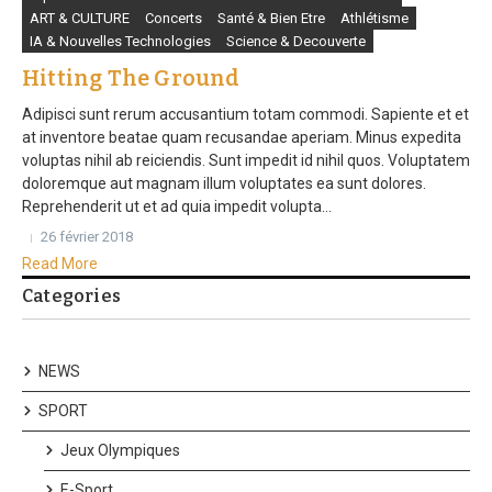
ART & CULTURE
Concerts
Santé & Bien Etre
Athlétisme
IA & Nouvelles Technologies
Science & Decouverte
Hitting The Ground
Adipisci sunt rerum accusantium totam commodi. Sapiente et et
at inventore beatae quam recusandae aperiam. Minus expedita
voluptas nihil ab reiciendis. Sunt impedit id nihil quos. Voluptatem
doloremque aut magnam illum voluptates ea sunt dolores.
Reprehenderit ut et ad quia impedit volupta...
26 février 2018
Read More
Categories
NEWS
SPORT
Jeux Olympiques
E-Sport