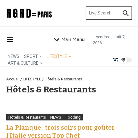
Aller au contenu
Recherche pour :
vendredi, août 7,
Main Menu
2026
NEWS
SPORT
LIFESTYLE
ART & CULTURE
Accueil
/
LIFESTYLE
/
Hôtels & Restaurants
Hôtels & Restaurants
Hôtels & Restaurants
NEWS
Fooding
La Planque : trois soirs pour goûter
l’Italie version Top Chef