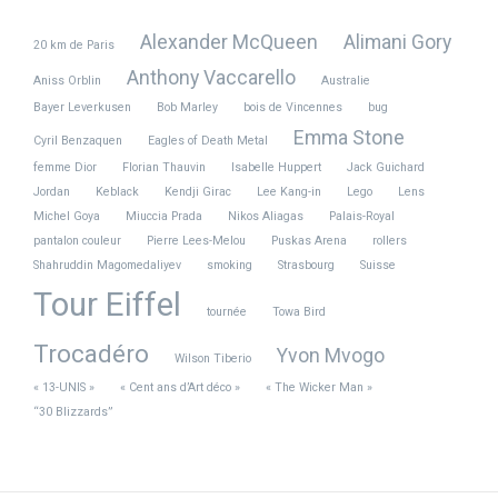
Alexander McQueen
Alimani Gory
20 km de Paris
Anthony Vaccarello
Aniss Orblin
Australie
Bayer Leverkusen
Bob Marley
bois de Vincennes
bug
Emma Stone
Cyril Benzaquen
Eagles of Death Metal
femme Dior
Florian Thauvin
Isabelle Huppert
Jack Guichard
Jordan
Keblack
Kendji Girac
Lee Kang-in
Lego
Lens
Michel Goya
Miuccia Prada
Nikos Aliagas
Palais-Royal
pantalon couleur
Pierre Lees-Melou
Puskas Arena
rollers
Shahruddin Magomedaliyev
smoking
Strasbourg
Suisse
Tour Eiffel
tournée
Towa Bird
Trocadéro
Yvon Mvogo
Wilson Tiberio
« 13-UNIS »
« Cent ans d’Art déco »
« The Wicker Man »
“30 Blizzards”