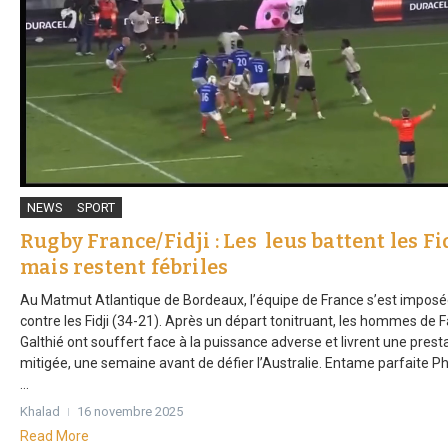
NEWS
SPORT
Rugby France/Fidji : Les leus battent les Fi
mais restent fébriles
Au Matmut Atlantique de Bordeaux, l’équipe de France s’est impos
contre les Fidji (34-21). Après un départ tonitruant, les hommes de 
Galthié ont souffert face à la puissance adverse et livrent une prest
mitigée, une semaine avant de défier l’Australie. Entame parfaite P
...
Khalad
16 novembre 2025
Read More