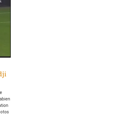
dji
ée
Fabien
ation
hotos