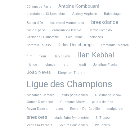
Antoine Kombouaré
20 kms de Paris
attentats du 13-Novembre
Audrey Hepburn
Balenciaga
breakdance
Ballon d’Or
boulevard Haussmann
cacio e pepe
carreaux du temple
Centre Pompidou
Christian Prudhomme
Cole Palme
colonnes
Didier Deschamps
Corentin Tolisso
Emmanuel Macron
Ilan Kebbal
film
fleur
Habib Beye
Irlande
Islande
jardin
jeudi
Jonathan Fischer
João Neves
Khéphren Thuram
Ligue des Champions
Mohamed Camara
nuits parisiennes
Ouesmane Mbow
Oumar Diomandé
Ousmane Mbow
palais de Iéna
Rayan Danois
robes
Romain Del Castillo
sculptures
sneakers
stade Saint-Symphorien
St Tropez
Vanessa Paradis
voitures anciennes
Wallabies