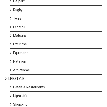
Fondation David Lynch restera également gravé dans les
E-Sport
mémoires.
Rugby
Tenis
Football
Moteurs
Cyclisme
Equitation
Natation
Athlétisme
LIFESTYLE
Hôtels & Restaurants
Night Life
Shopping