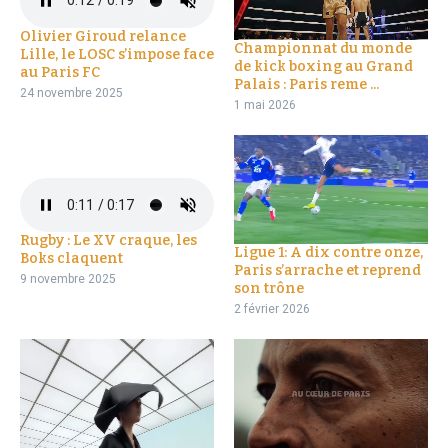
Olivier Giroud relance
Championnat du monde
Lille, le LOSC s’impose face
de kick boxing au Grand
au Paris FC
Palais : Paris reme ...
24 novembre 2025
1 mai 2026
Rugby : Le XV craque, les
Ligue 1: A dix contre onze,
Boks claquent
Paris s’arrache et reprend
9 novembre 2025
son trône
2 février 2026