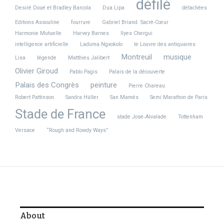
défilé
Photos : Collection Everett/Getty Images/Universal/Paramont
Desiré Doué et Bradley Barcola
Dua Lipa
détachées
Pictures/DR
Editions Assouline
fourrure
Gabriel Briand. Sacré-Cœur
Harmonie Mutuelle
Harvey Barnes
Ilyes Chergui
Share this Article
intelligence artificielle
Laduma Ngxokolo
le Louvre des antiquaires
Montreuil
musique
Lisa
légende
Matthieu Jalibert
Olivier Giroud
Pablo Pagis
Palais de la découverte
Palais des Congrès
peinture
Pierre Chareau
Previous Article
Next Article
Robert Pattinson
Sandra Hüller
San Mamés
Semi Marathon de Paris
PSG échappe au piège
Didier Ludot le grand
Stade de France
Espalyen en Coupe de
antiquaire
stade José‑Alvalade
Tottenham
France
collectionneur Haute
Versace
“Rough and Rowdy Ways”
Couture tire sa
révérence avec une
vente historique
About