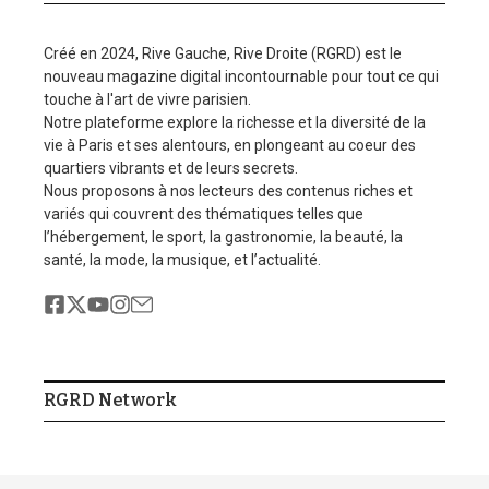
Créé en 2024, Rive Gauche, Rive Droite (RGRD) est le
nouveau magazine digital incontournable pour tout ce qui
touche à l'art de vivre parisien.
Notre plateforme explore la richesse et la diversité de la
vie à Paris et ses alentours, en plongeant au coeur des
quartiers vibrants et de leurs secrets.
Nous proposons à nos lecteurs des contenus riches et
Sign Up For Daily Newsletter
variés qui couvrent des thématiques telles que
Stay updated with our weekly newsletter. Subscribe now to
l’hébergement, le sport, la gastronomie, la beauté, la
never miss an update!
santé, la mode, la musique, et l’actualité.
I have read and agree to the terms & conditions
RGRD Network
Related Posts