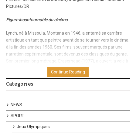
Pictures/DR
Figure incontournable du cinéma
Lynch, né à Missoula, Montana en 1946, a entamé sa carrière
artistique en tant que peintre avant de se tourner vers le cinéma
à la fin des années 1960. Ses films, souvent marqués par une
narration expérimentale, sont devenus des classiques du genre.
Son premier long métrage, Eraserhead (1977), a ouvert la voie à
d’innombrables succès, dont The Elephant Man (1980), *Blue
Continue Reading
Velvetb(1986), et Mulholland Drive (2001).
Categories
Influence culturelle éternelle
Au-delà du cinéma, Lynch a marqué la culture pop avec la série
NEWS
télévisée à succès Twin Peaks (1990-91) et ses créations
novatrices dans le monde de la musique et de la mode. En 2020,
SPORT
il avait reçu un Oscar honorifique pour l’ensemble de sa carrière.
Jeux Olympiques
Son engagement pour la méditation transcendantale à travers la