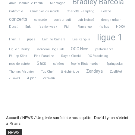
Bradley Barcola
Alain Dominique Perrin
Allemagne
Californie
Champion du monde
Charlotte Rampling
Colette
concerts
concorde
couleur suit
cuir froissé
design urbain
Ducati
Enki
fashionweek
Fidji
Flamengo
hip hop
HOKA
ligue 1
Hyunjin
jupes
Lamine Camara
Lee Kang‑In
OGC Nice
Ligue 1 Derby
Monceau Dog Club
performance
Philipp Köhn
Pink Paradise
Rayan Cherki
RC Strasbourg
Sacs
robe de soirée
soirées
Sophie Ristelhueber
Springboks
Zendaya
Thomas Meunier
Top Chef
téléphérique
ZoulliArt
« Power
À pied
écrivain
Accueil
/
NEWS
/
Un génie surréaliste nous quitte : David Lynch s’éteint
à 78 ans
NEWS