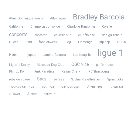
Bradley Barcola
Alain Dominique Perrin
Allemagne
Californie
Champion du monde
Charlotte Rampling
Colette
concerts
concorde
couleur suit
cuir froissé
design urbain
Ducati
Enki
fashionweek
Fidji
Flamengo
hip hop
HOKA
ligue 1
Hyunjin
jupes
Lamine Camara
Lee Kang‑In
OGC Nice
Ligue 1 Derby
Monceau Dog Club
performance
Philipp Köhn
Pink Paradise
Rayan Cherki
RC Strasbourg
Sacs
robe de soirée
soirées
Sophie Ristelhueber
Springboks
Zendaya
Thomas Meunier
Top Chef
téléphérique
ZoulliArt
« Power
À pied
écrivain