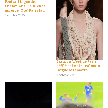
Football Ligue des
Champions : Le silence
après le “Olé” Paris fa ...
2 octobre 2025
Fashion Week de Paris,
défilé Balmain : Balmain
largue les amarre ...
3 octobre 2025