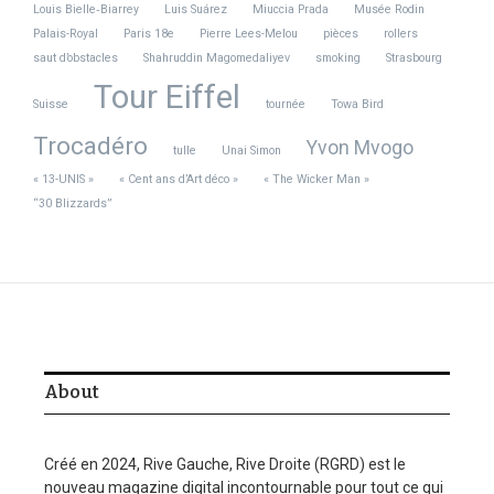
Photos : Paris 18e/Ville de Paris/DR
Louis Bielle‑Biarrey
Luis Suárez
Miuccia Prada
Musée Rodin
Palais-Royal
Paris 18e
Pierre Lees-Melou
pièces
rollers
En bref
saut d’obstacles
Shahruddin Magomedaliyev
smoking
Strasbourg
Tour Eiffel
Butte Montmartre, 75018 Paris
Suisse
tournée
Towa Bird
Trocadéro
Yvon Mvogo
Du 8 au 12 octobre 2025
tulle
Unai Simon
« 13-UNIS »
« Cent ans d’Art déco »
« The Wicker Man »
Gratuit
“30 Blizzards”
fetedesvendangesdemontmartre.com
Photos : Paris 18e/Ville de Paris/DR
Share this Article
About
Étiquetté :
ateliers
Butte Montmartre
concerts
Fête des vendanges
Paris 18
raisin
Spectacles de rue
vin
Créé en 2024, Rive Gauche, Rive Droite (RGRD) est le
nouveau magazine digital incontournable pour tout ce qui