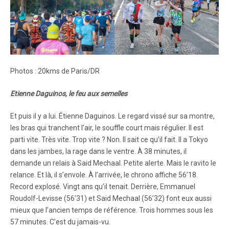
Photos : 20kms de Paris/DR
Etienne Daguinos, le feu aux semelles
Et puis il y a lui. Étienne Daguinos. Le regard vissé sur sa montre,
les bras qui tranchent l’air, le souffle court mais régulier. Il est
parti vite. Très vite. Trop vite ? Non. Il sait ce qu’il fait. Il a Tokyo
dans les jambes, la rage dans le ventre. À 38 minutes, il
demande un relais à Said Mechaal. Petite alerte. Mais le ravito le
relance. Et là, il s’envole. À l’arrivée, le chrono affiche 56’18.
Record explosé. Vingt ans qu’il tenait. Derrière, Emmanuel
Roudolf-Levisse (56’31) et Said Mechaal (56’32) font eux aussi
mieux que l’ancien temps de référence. Trois hommes sous les
57 minutes. C’est du jamais-vu.