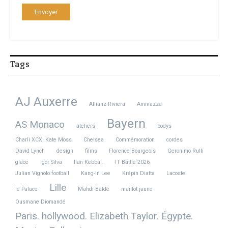
Tags
AJ Auxerre
Allianz Riviera
Ammazza
Bayern
AS Monaco
ateliers
bodys
Charli XCX. Kate Moss
Chelsea
Commémoration
cordes
David Lynch
design
films
Florence Bourgeois
Geronimo Rulli
glace
Igor Silva
Ilan Kebbal.
IT Battle 2026
Julian Vignolo football
Kang-In Lee
Krépin Diatta
Lacoste
Lille
le Palace
Mahdi Baldé
maillot jaune
Ousmane Diomandé
Paris. hollywood. Elizabeth Taylor. Égypte.