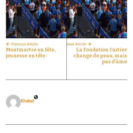
Previous Article
Next Article
Montmartre en fête,
La Fondation Cartier
jeunesse en tête
change de peau, mais
pas d’âme
Khalad