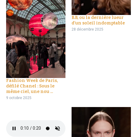
B.B, ou la dernière lueur
d’un soleil indomptable
28 décembre 2025
Fashion Week de Paris,
défilé Chanel : Sous le
même ciel, une nou ...
9 octobre 2025