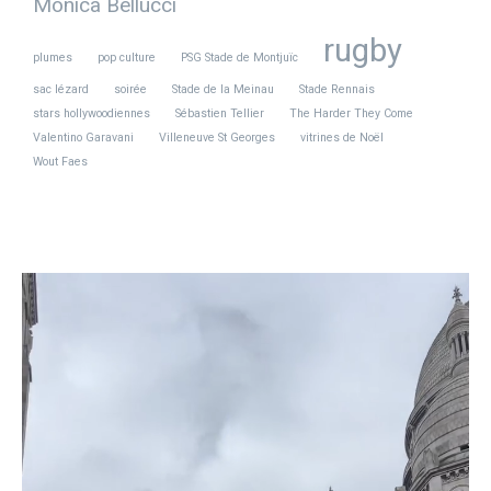
Monica Bellucci
rugby
plumes
pop culture
PSG Stade de Montjuïc
sac lézard
soirée
Stade de la Meinau
Stade Rennais
stars hollywoodiennes
Sébastien Tellier
The Harder They Come
Valentino Garavani
Villeneuve St Georges
vitrines de Noël
Wout Faes