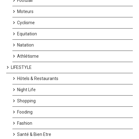
Football
Moteurs
Cyclisme
Equitation
Natation
Athlétisme
LIFESTYLE
Hôtels & Restaurants
Night Life
Shopping
Fooding
Fashion
Photos : Paris 18e/Ville de Paris/DR
Santé & Bien Etre
Un souffle d’énergie sur les pavés de la Butte