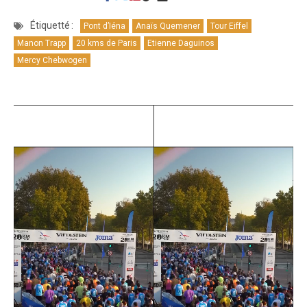
Étiquetté :
Pont d’Iéna
Anaïs Quemener
Tour Eiffel
Manon Trapp
20 kms de Paris
Etienne Daguinos
Mercy Chebwogen