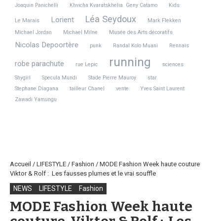
Joaquin Panichelli
Khvicha Kvaratskhelia. Geny Catamo
Kids
Léa Seydoux
Lorient
Le Marais
Mark Flekken
Michael Jordan
Michael Milne
Musée des Arts décoratifs
Nicolas Depoortère
punk
Randal Kolo Muani
Rennais
running
robe parachute
rue Lepic
sciences
Shygirl
Specula Mundi
Stade Pierre Mauroy
star
Stephane Diagana
tailleur Chanel
vente
Yves Saint Laurent
Zawadi Yamungu
Accueil
/
LIFESTYLE
/
Fashion
/
MODE Fashion Week haute couture
Viktor & Rolf : Les fausses plumes et le vrai souffle
NEWS
LIFESTYLE
Fashion
MODE Fashion Week haute