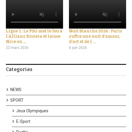
Ligue 1 : Le PSG met le feu à
Nuit Blanche 2026 : Paris
l’Allianz Riviera et laisse
s’offre une nuit d’amour,
Nice en ...
d’art et de l ...
22 mars 2026
6 juin 2026
Categories
NEWS
SPORT
Jeux Olympiques
E-Sport
Rugby