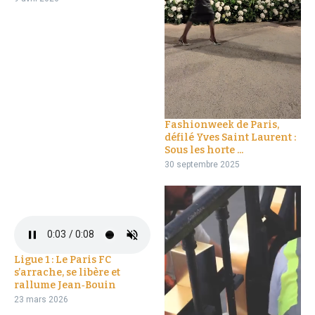
Fashionweek de Paris,
défilé Yves Saint Laurent :
Sous les horte ...
30 septembre 2025
Ligue 1 : Le Paris FC
s’arrache, se libère et
rallume Jean‑Bouin
23 mars 2026