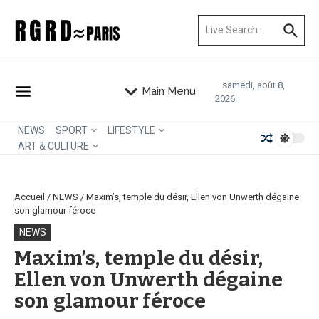
Aller au contenu
Recherche pour :
samedi, août 8,
Main Menu
2026
NEWS
SPORT
LIFESTYLE
ART & CULTURE
Accueil
/
NEWS
/
Maxim’s, temple du désir, Ellen von Unwerth dégaine
son glamour féroce
NEWS
Maxim’s, temple du désir,
Ellen von Unwerth dégaine
son glamour féroce