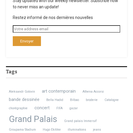
Stay updated with our weekly newsletter. Subscribe now
to never miss an update!
Restez informé de nos dernières nouvelles
Tags
art contemporain
Aleksandr Golovin
Athena Accorsi
bande dessinée
Bella Hadid
Bilbao
broderie
Catalogne
concert
chorégraphie
FIFA
gazar
Grand Palais
Grand palais Immersif
Groupama Stadium
Hugo Ekitike
illuminations
jeans