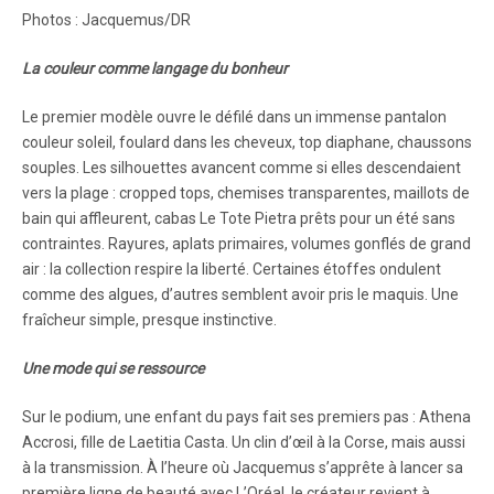
Photos : Jacquemus/DR
La couleur comme langage du bonheur
Le premier modèle ouvre le défilé dans un immense pantalon
couleur soleil, foulard dans les cheveux, top diaphane, chaussons
souples. Les silhouettes avancent comme si elles descendaient
vers la plage : cropped tops, chemises transparentes, maillots de
bain qui affleurent, cabas Le Tote Pietra prêts pour un été sans
contraintes. Rayures, aplats primaires, volumes gonflés de grand
air : la collection respire la liberté. Certaines étoffes ondulent
comme des algues, d’autres semblent avoir pris le maquis. Une
fraîcheur simple, presque instinctive.
Une mode qui se ressource
Sur le podium, une enfant du pays fait ses premiers pas : Athena
Accrosi, fille de Laetitia Casta. Un clin d’œil à la Corse, mais aussi
à la transmission. À l’heure où Jacquemus s’apprête à lancer sa
première ligne de beauté avec L’Oréal, le créateur revient à