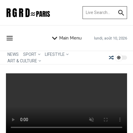
Aller au contenu
Recherche pour :
Main Menu
lundi, août 10, 2026
NEWS
SPORT
LIFESTYLE
ART & CULTURE