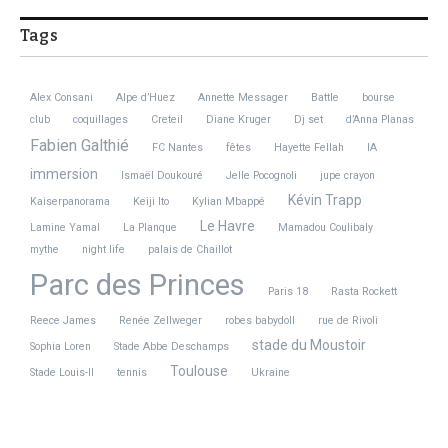
Tags
Alex Consani
Alpe d’Huez
Annette Messager
Battle
bourse
club
coquillages
Creteil
Diane Kruger
Dj set
d’Anna Planas
Fabien Galthié
FC Nantes
fêtes
Hayette Fellah
IA
immersion
Ismaël Doukouré
Jelle Pocognoli
jupe crayon
Kévin Trapp
Kaiserpanorama
Keiji Ito
Kylian Mbappé
Le Havre
Lamine Yamal
La Planque
Mamadou Coulibaly
mythe
night life
palais de Chaillot
Parc des Princes
Paris 18
Rasta Rockett
Reece James
Renée Zellweger
robes babydoll
rue de Rivoli
stade du Moustoir
Sophia Loren
Stade Abbe Deschamps
Toulouse
Stade Louis-II
tennis
Ukraine