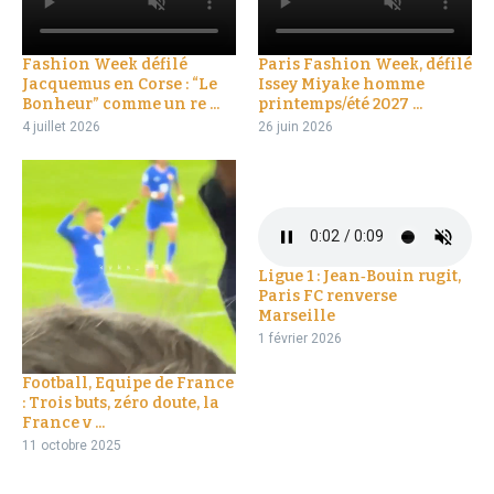
Fashion Week défilé
Paris Fashion Week, défilé
Jacquemus en Corse : “Le
Issey Miyake homme
Bonheur” comme un re ...
printemps/été 2027 ...
4 juillet 2026
26 juin 2026
Ligue 1 : Jean‑Bouin rugit,
Paris FC renverse
Marseille
1 février 2026
Football, Equipe de France
: Trois buts, zéro doute, la
France v ...
11 octobre 2025