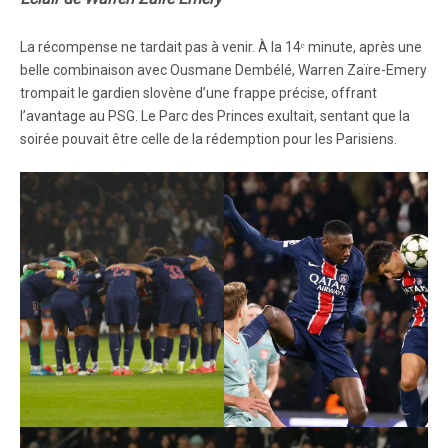
La récompense ne tardait pas à venir. À la 14ᵉ minute, après une
belle combinaison avec Ousmane Dembélé, Warren Zaïre-Emery
trompait le gardien slovène d’une frappe précise, offrant
l’avantage au PSG. Le Parc des Princes exultait, sentant que la
soirée pouvait être celle de la rédemption pour les Parisiens.