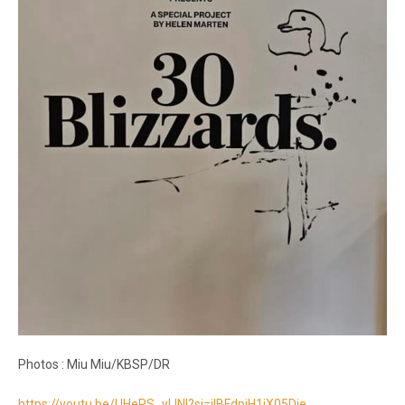
Photos : Miu Miu/KBSP/DR
https://youtu.be/UHePS_yLINI?si=iIBFdpiH1jX05Dje