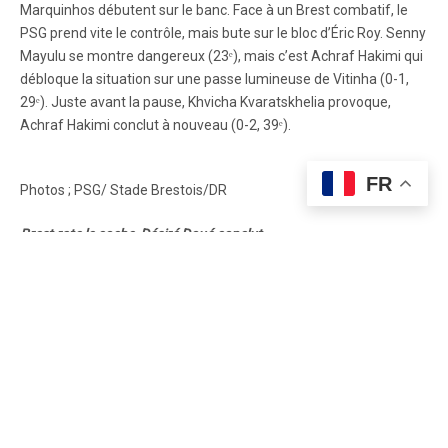
Marquinhos débutent sur le banc. Face à un Brest combatif, le
PSG prend vite le contrôle, mais bute sur le bloc d’Éric Roy. Senny
Mayulu se montre dangereux (23ᵉ), mais c’est Achraf Hakimi qui
débloque la situation sur une passe lumineuse de Vitinha (0-1,
29ᵉ). Juste avant la pause, Khvicha Kvaratskhelia provoque,
Achraf Hakimi conclut à nouveau (0-2, 39ᵉ).
FR
Photos ; PSG/ Stade Brestois/DR
Brest rate le coche, Désiré Doué conclut
En seconde période, Kang-In Lee concède un penalty, mais
Romain Del Castillo glisse et manque sa tentative (59ᵉ). Paris
reste maître du jeu. Entré en fin de match, Désiré Doué touche le
poteau (90+2ᵉ) avant de marquer sur un bel appel (0-3, 90+6ᵉ).
Lucas Chevalier s’illustre aussi face à Mahdi Baldé (87ᵉ). Avec ce
succès net, le PSG reprend la tête du championnat en attendant
le match de l’OM à Lens. Brest, valeureux mais dépassé, reste
12ᵉ.