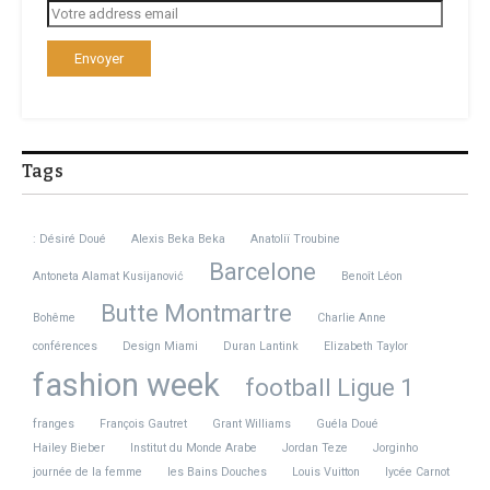
Tags
: Désiré Doué
Alexis Beka Beka
Anatoliï Troubine
Barcelone
Antoneta Alamat Kusijanović
Benoît Léon
Butte Montmartre
Bohême
Charlie Anne
conférences
Design Miami
Duran Lantink
Elizabeth Taylor
fashion week
football Ligue 1
franges
François Gautret
Grant Williams
Guéla Doué
Hailey Bieber
Institut du Monde Arabe
Jordan Teze
Jorginho
journée de la femme
les Bains Douches
Louis Vuitton
lycée Carnot