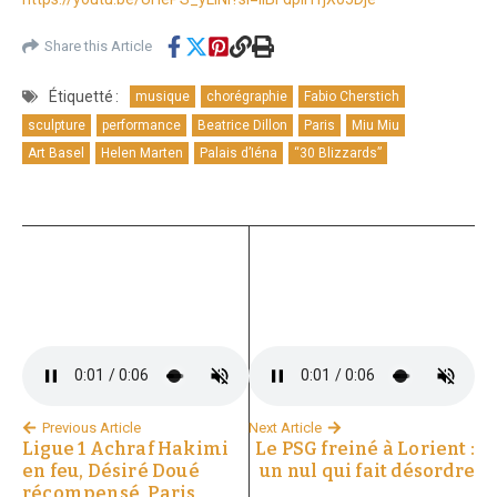
Share this Article
Étiquetté :
musique
chorégraphie
Fabio Cherstich
sculpture
performance
Beatrice Dillon
Paris
Miu Miu
Art Basel
Helen Marten
Palais d’Iéna
“30 Blizzards”
Previous Article
Next Article
Ligue 1 Achraf Hakimi
Le PSG freiné à Lorient :
en feu, Désiré Doué
un nul qui fait désordre
récompensé, Paris