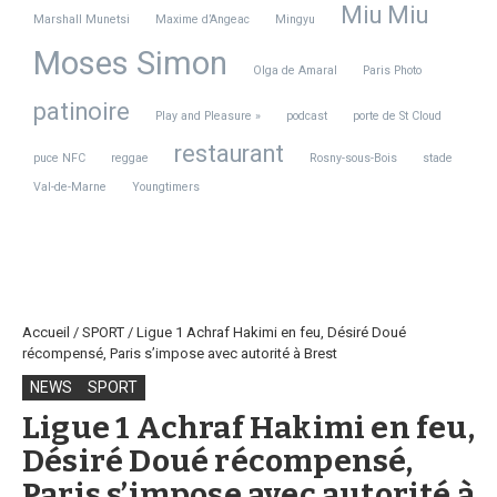
Miu Miu
Marshall Munetsi
Maxime d’Angeac
Mingyu
Moses Simon
Olga de Amaral
Paris Photo
patinoire
Play and Pleasure »
podcast
porte de St Cloud
restaurant
puce NFC
reggae
Rosny-sous-Bois
stade
Val-de-Marne
Youngtimers
Accueil
/
SPORT
/
Ligue 1 Achraf Hakimi en feu, Désiré Doué
récompensé, Paris s’impose avec autorité à Brest
NEWS
SPORT
Ligue 1 Achraf Hakimi en feu,
Désiré Doué récompensé,
Paris s’impose avec autorité à