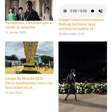
Coupe Intercontinentale :
Valentino, l’homme qui a
Matvey Safonov, mur
cousu la lumière
infranchissable, le ...
21 janvier 2026
20 décembre 2025
Coupe du Monde 2026 :
Paris s’enflamme, voici les
fan zones où vi ...
13 juin 2026