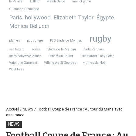
Lille
le Palace
Mahdi Baldé
maillot jaune
Ousmane Diomandé
Paris. hollywood. Elizabeth Taylor. Égypte.
Monica Bellucci
rugby
plumes
pop culture
PSG Stade de Montjuïc
sac lézard
soirée
Stade de la Meinau
Stade Rennais
stars hollywoodiennes
Sébastien Tellier
The Harder They Come
Valentino Garavani
Villeneuve St Georges
vitrines de Noël
Wout Faes
Accueil
/
NEWS
/
Football Coupe de France : Au tour du Mans avec
assurance
NEWS
Football Coupe de France : Au