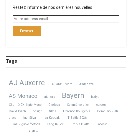
Restez informé de nos dernières nouvelles
Tags
AJ Auxerre
Allianz Riviera
Ammazza
Bayern
AS Monaco
ateliers
bodys
Charli XCX. Kate Moss
Chelsea
Commémoration
cordes
David Lynch
design
films
Florence Bourgeois
Geronimo Rulli
glace
Igor Silva
Ilan Kebbal.
IT Battle 2026
Julian Vignolo football
Kang-In Lee
Krépin Diatta
Lacoste