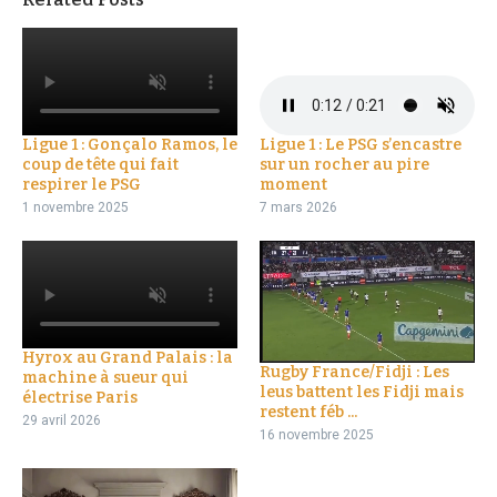
Ligue 1 : Gonçalo Ramos, le
Ligue 1 : Le PSG s’encastre
coup de tête qui fait
sur un rocher au pire
respirer le PSG
moment
1 novembre 2025
7 mars 2026
Hyrox au Grand Palais : la
Rugby France/Fidji : Les
machine à sueur qui
leus battent les Fidji mais
électrise Paris
restent féb ...
29 avril 2026
16 novembre 2025