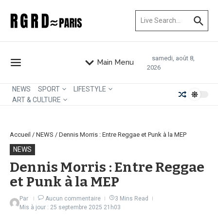
Aller au contenu
Recherche pour :
samedi, août 8,
Main Menu
2026
NEWS
SPORT
LIFESTYLE
ART & CULTURE
Accueil
/
NEWS
/
Dennis Morris : Entre Reggae et Punk à la MEP
NEWS
Dennis Morris : Entre Reggae
et Punk à la MEP
Par
Aucun commentaire
3 Mins Read
Mis à jour : 25 septembre 2025
21h03