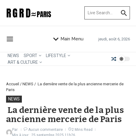
Aller au contenu
Recherche pour :
Main Menu
jeudi, août 6, 2026
NEWS
SPORT
LIFESTYLE
ART & CULTURE
Accueil
/
NEWS
/
La dernière vente de la plus ancienne mercerie de
Paris
NEWS
La dernière vente de la plus
ancienne mercerie de Paris
Par
Aucun commentaire
2 Mins Read
Mis à jour : 25 septembre 2025
11h26