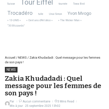
Tour Eiffel
Suisse
tournée
Towa Bird
Trocadéro
Yvon Mvogo
tulle
Unai Simon
« 13-UNIS »
« Cent ans d’Art déco »
« The Wicker Man »
“30 Blizzards”
Accueil
/
NEWS
/
Zakia Khudadadi : Quel message pour les femmes
de son pays !
NEWS
Zakia Khudadadi : Quel
message pour les femmes de
son pays !
Par
Aucun commentaire
3 Mins Read
Mis à jour : 25 septembre 2025
13h02