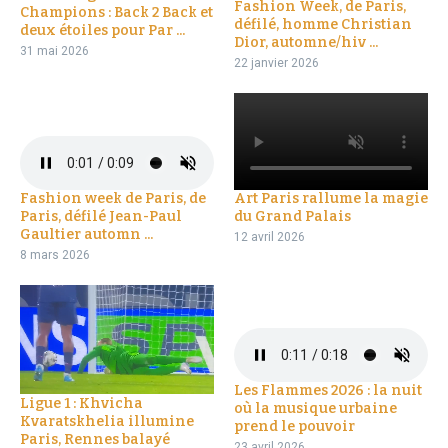
Fashion Week, de Paris,
Champions : Back 2 Back et
défilé, homme Christian
deux étoiles pour Par ...
Dior, automne/hiv ...
31 mai 2026
22 janvier 2026
Fashion week de Paris, de
Art Paris rallume la magie
Paris, défilé Jean-Paul
du Grand Palais
Gaultier automn ...
12 avril 2026
8 mars 2026
Les Flammes 2026 : la nuit
Ligue 1 : Khvicha
où la musique urbaine
Kvaratskhelia illumine
prend le pouvoir
Paris, Rennes balayé
23 avril 2026