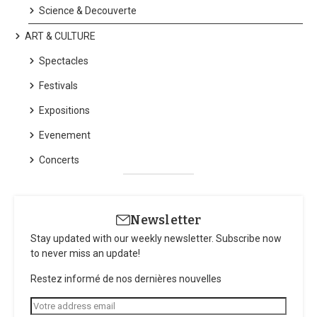
entier avec son parcours et ses accomplissements.
Science & Decouverte
ART & CULTURE
Spectacles
Festivals
Expositions
Evenement
Concerts
Newsletter
Stay updated with our weekly newsletter. Subscribe now
to never miss an update!
Restez informé de nos dernières nouvelles