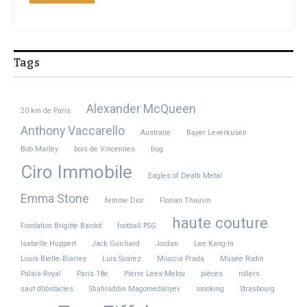
Tags
Alexander McQueen
20 km de Paris
Anthony Vaccarello
Australie
Bayer Leverkusen
Bob Marley
bois de Vincennes
bug
Ciro Immobile
Eagles of Death Metal
Emma Stone
femme Dior
Florian Thauvin
haute couture
Fondation Brigitte Bardot
football PSG
Isabelle Huppert
Jack Guichard
Jordan
Lee Kang-in
Louis Bielle‑Biarrey
Luis Suárez
Miuccia Prada
Musée Rodin
Palais-Royal
Paris 18e
Pierre Lees-Melou
pièces
rollers
saut d’obstacles
Shahruddin Magomedaliyev
smoking
Strasbourg