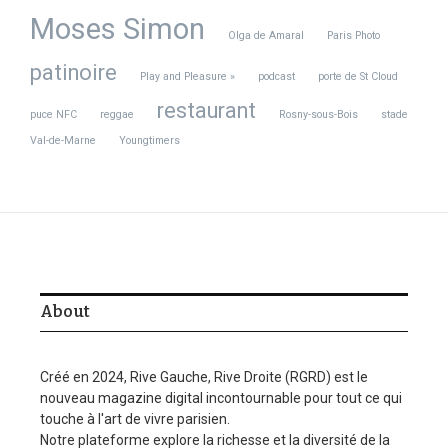
Moses Simon
Olga de Amaral
Paris Photo
patinoire
Play and Pleasure »
podcast
porte de St Cloud
restaurant
puce NFC
reggae
Rosny-sous-Bois
stade
Sign Up For Daily Newsletter
Val-de-Marne
Youngtimers
Stay updated with our weekly newsletter. Subscribe now to
never miss an update!
I have read and agree to the terms & conditions
About
Related Posts
Créé en 2024, Rive Gauche, Rive Droite (RGRD) est le
nouveau magazine digital incontournable pour tout ce qui
touche à l'art de vivre parisien.
Notre plateforme explore la richesse et la diversité de la