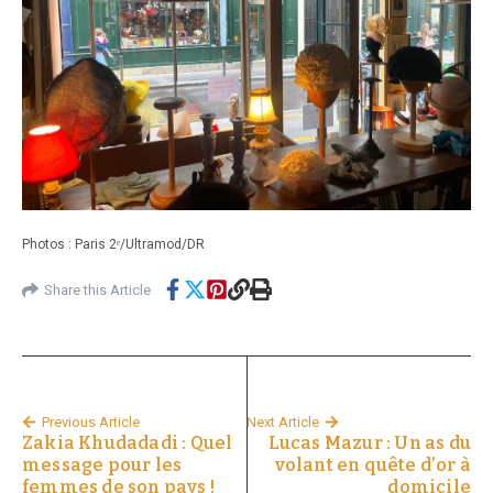
Photos : Paris 2ᵉ/Ultramod/DR
Share this Article
Previous Article
Next Article
Zakia Khudadadi : Quel
Lucas Mazur : Un as du
message pour les
volant en quête d’or à
femmes de son pays !
domicile