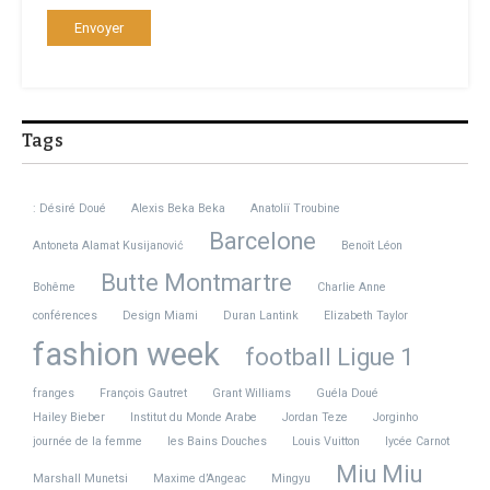
Photos : Paralympics/Olympics/Paris 2024/Crédit Coopératif/DR
Share this Article
Tags
: Désiré Doué
Alexis Beka Beka
Anatoliï Troubine
Previous Article
Next Article
MUSIQUE LUCKY LOVE :
La dernière vente de la
Barcelone
Antoneta Alamat Kusijanović
Benoît Léon
Pop transformiste
plus ancienne mercerie
de Paris
Butte Montmartre
Bohême
Charlie Anne
conférences
Design Miami
Duran Lantink
Elizabeth Taylor
fashion week
football Ligue 1
franges
François Gautret
Grant Williams
Guéla Doué
Hailey Bieber
Institut du Monde Arabe
Jordan Teze
Jorginho
journée de la femme
les Bains Douches
Louis Vuitton
lycée Carnot
Miu Miu
Marshall Munetsi
Maxime d’Angeac
Mingyu