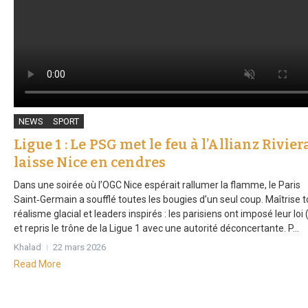
NEWS
SPORT
Ligue 1 : Le PSG met le feu à l’Allianz Rivier
laisse Nice en cendres
Dans une soirée où l’OGC Nice espérait rallumer la flamme, le Paris
Saint‑Germain a soufflé toutes les bougies d’un seul coup. Maîtrise t
réalisme glacial et leaders inspirés : les parisiens ont imposé leur loi
et repris le trône de la Ligue 1 avec une autorité déconcertante. P...
Khalad
22 mars 2026
Read More