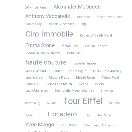
Alexander McQueen
20 km de Paris
Anthony Vaccarello
Australie
Bayer Leverkusen
Bob Marley
bois de Vincennes
bug
Ciro Immobile
Eagles of Death Metal
Emma Stone
femme Dior
Florian Thauvin
Fondation Brigitte Bardot
football PSG
haute couture
Isabelle Huppert
Jack Guichard
Jordan
Lee Kang-in
Louis Bielle‑Biarrey
Luis Suárez
Miuccia Prada
Musée Rodin
Palais-Royal
Paris 18e
Pierre Lees-Melou
pièces
rollers
saut d’obstacles
Shahruddin Magomedaliyev
smoking
Tour Eiffel
Strasbourg
Suisse
tournée
Trocadéro
Towa Bird
tulle
Unai Simon
Yvon Mvogo
« 13-UNIS »
« Cent ans d’Art déco »