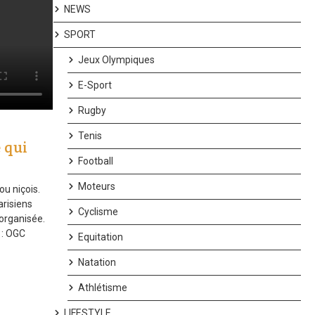
NEWS
SPORT
Jeux Olympiques
E-Sport
Rugby
Tenis
e qui
Football
Moteurs
ou niçois.
arisiens
Cyclisme
organisée.
 : OGC
Equitation
Natation
Athlétisme
LIFESTYLE