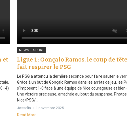
NEWS
SPORT
a et
Ligue 1 : Gonçalo Ramos, le coup de têt
fait respirer le PSG
Le PSG a attendu la dernière seconde pour faire sauter le verr
otale,
Grâce à un but de Gonçalo Ramos dans les arrêts de jeu, les P
 (0–4)
s’imposent 1-0 face à une équipe de Nice courageuse et bien 
Une victoire précieuse, arrachée au bout du suspense. Photos
Nice/PSG/...
Josselin
1 novembre 2025
Read More