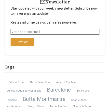
Newsletter
Stay updated with our weekly newsletter. Subscribe now
to never miss an update!
Restez informé de nos dernières nouvelles
Tags
: Désiré Doué
Alexis Beka Beka
Anatoliï Troubine
Barcelone
Antoneta Alamat Kusijanović
Benoît Léon
Butte Montmartre
Bohême
Charlie Anne
conférences
Design Miami
Duran Lantink
Elizabeth Taylor