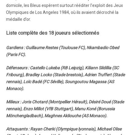
domicile, les Bleus espèrent surtout rééditer l’exploit des Jeux
Olympiques de Los Angeles 1984, où ils avaient décroché la
médaille d’or.
Liste complète des 18 joueurs sélectionnés
Gardiens : Guillaume Restes (Toulouse FC), Nkambadio Obed
(Paris FC).
Défenseurs : Castello Lukeba (RB Leipzig), Kiliann Sildillia (SC
Fribourg), Bradley Locko (Stade brestois), Adrien Truffert (Stade
rennais), Loïc Badé (FC Séville), Soungoutou Magassa (AS
Monaco).
Milieux : Joris Chotard (Montpellier Hérault), Désiré Doué (Stade
rennais), Enzo Millot (VfB Stuttgart), Manu Koné (Borussia
Mönchengladbach), Maghnes Akliouche (AS Monaco).
Attaquants : Rayan Cherki (Olympique lyonnais), Michael Olise