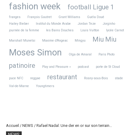
fashion week
football Ligue 1
franges
François Gautret
Grant Williams
Guéla Doué
Hailey Bieber
Institut du Monde Arabe
Jordan Teze
Jorginho
journée de la femme
les Bains Douches
Louis Vuitton
lycée Carnot
Miu Miu
Marshall Munetsi
Maxime d’Angeac
Mingyu
Moses Simon
Olga de Amaral
Paris Photo
patinoire
Play and Pleasure »
podcast
porte de St Cloud
restaurant
puce NFC
reggae
Rosny-sous-Bois
stade
Val-de-Marne
Youngtimers
Accueil
/
NEWS
/
Rafael Nadal: Une der en or sur son terrain…
NEWS