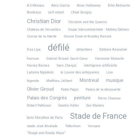
A.S.Monaco
Aleix Garcia
Anne Hathaway
Bilal Akliouche
Bordeaux
cerf-volant
Chloë Sevigny
Christian Dior
Christine and the Queens
Château de Versailles
Coupe Intercontinentale : Matvey Safonov
Course de la liberté
Desiré Doué et Bradley Barcola
défilé
Dua Lipa
détachées
Editions Assouline
fourrure
Gabriel Briand. Sacré-Cœur
Harmonie Mutuelle
Harvey Barnes
Ilyes Chergui
intelligence artificielle
Laduma Ngxokolo
le Louvre des antiquaires
Lisa
Montreuil
musique
légende
Matthieu Jalibert
Olivier Giroud
Pablo Pagis
Palais de la découverte
Palais des Congrès
peinture
Pierre Chareau
Robert Pattinson
Sandra Hüller
San Mamés
Stade de France
Semi Marathon de Paris
stade José‑Alvalade
Tottenham
Versace
“Rough and Rowdy Ways”