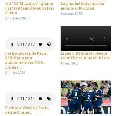
Art “30 Blizzards” : quand
La plus belle avenue du
l’art fait tempête au Palais
monde a du chien
d’Iéna
6 octobre 2025
27 octobre 2025
Fashionweek de Paris,
Ligue 1 : PSG/Brest, Désiré
défilé Miu Miu
Doué fête sa 100e en héros
automne/hiver 2026 :
11 mai 2026
L’éléga ...
21 mars 2026
Fashion Week de Paris,
défilé Chanel,