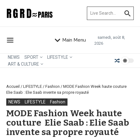
Aller au contenu
Recherche pour :
samedi, août 8,
Main Menu
2026
NEWS
SPORT
LIFESTYLE
ART & CULTURE
Accueil
/
LIFESTYLE
/
Fashion
/
MODE Fashion Week haute couture
Elie Saab : Elie Saab invente sa propre royauté
NEWS
LIFESTYLE
Fashion
MODE Fashion Week haute
couture Elie Saab : Elie Saab
invente sa propre royauté