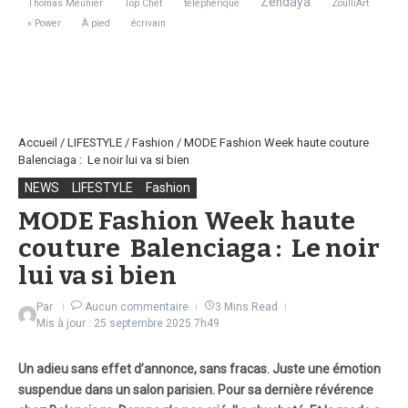
Zendaya
Thomas Meunier
Top Chef
téléphérique
ZoulliArt
« Power
À pied
écrivain
Accueil
/
LIFESTYLE
/
Fashion
/
MODE Fashion Week haute couture
Balenciaga : Le noir lui va si bien
NEWS
LIFESTYLE
Fashion
MODE Fashion Week haute
couture Balenciaga : Le noir
lui va si bien
Par
Aucun commentaire
3 Mins Read
Mis à jour : 25 septembre 2025
7h49
Un adieu sans effet d’annonce, sans fracas. Juste une émotion
suspendue dans un salon parisien. Pour sa dernière révérence