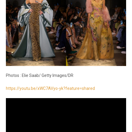
Photos : Elie Saab/ Getty Images/DR
https://youtu.be/xWC7AVyo-yk?feature=shared