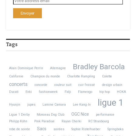
Tags
Bradley Barcola
Alain Dominique Perrin
Allemagne
Californie
Champion du monde
Charlotte Rampling
Colette
concerts
concorde
couleur suit
cuir froissé
design urbain
Ducati
Enki
fashionweek
Fidji
Flamengo
hip hop
HOKA
ligue 1
Hyunjin
jupes
Lamine Camara
Lee Kang‑In
OGC Nice
Ligue 1 Derby
Monceau Dog Club
performance
Philipp Köhn
Pink Paradise
Rayan Cherki
RC Strasbourg
Sacs
robe de soirée
soirées
Sophie Ristelhueber
Springboks