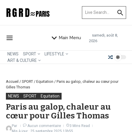
Aller au contenu
Recherche pour :
samedi, août 8,
Main Menu
2026
NEWS
SPORT
LIFESTYLE
ART & CULTURE
Accueil
/
SPORT
/
Equitation
/
Paris au galop, chaleur au cœur pour
Gilles Thomas
NEWS
SPORT
Equitation
Paris au galop, chaleur au
cœur pour Gilles Thomas
Par
Aucun commentaire
3 Mins Read
Mis à jour : 25 septembre 2025
13h55