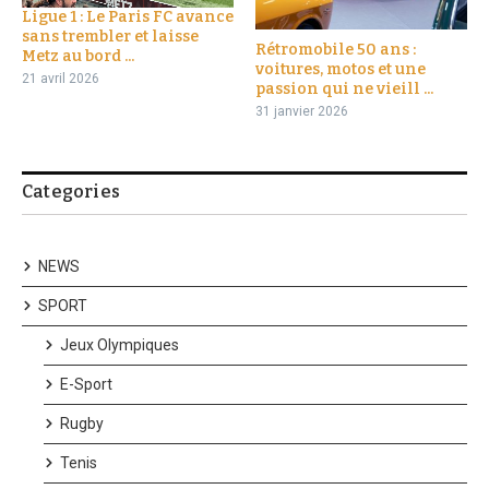
Ligue 1 : Le Paris FC avance
sans trembler et laisse
Rétromobile 50 ans :
Metz au bord ...
voitures, motos et une
21 avril 2026
passion qui ne vieill ...
31 janvier 2026
Categories
NEWS
SPORT
Jeux Olympiques
E-Sport
Rugby
Tenis