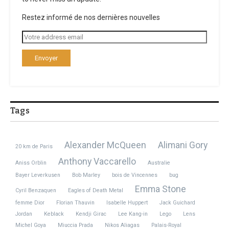
Restez informé de nos dernières nouvelles
Tags
Alexander McQueen
Alimani Gory
20 km de Paris
Anthony Vaccarello
Aniss Orblin
Australie
Bayer Leverkusen
Bob Marley
bois de Vincennes
bug
Emma Stone
Cyril Benzaquen
Eagles of Death Metal
femme Dior
Florian Thauvin
Isabelle Huppert
Jack Guichard
Photos : France Music Week/Kbsp/DR
Jordan
Keblack
Kendji Girac
Lee Kang-in
Lego
Lens
Michel Goya
Miuccia Prada
Nikos Aliagas
Palais-Royal