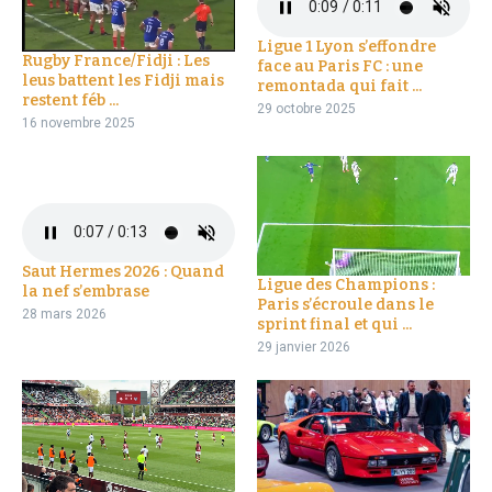
Ligue 1 Lyon s’effondre
Rugby France/Fidji : Les
face au Paris FC : une
leus battent les Fidji mais
remontada qui fait ...
restent féb ...
29 octobre 2025
16 novembre 2025
Saut Hermes 2026 : Quand
Ligue des Champions :
la nef s’embrase
Paris s’écroule dans le
28 mars 2026
sprint final et qui ...
29 janvier 2026