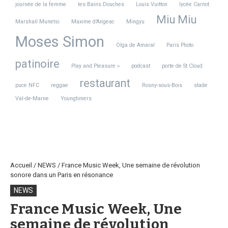
journée de la femme
les Bains Douches
Louis Vuitton
lycée Carnot
Miu Miu
Marshall Munetsi
Maxime d’Angeac
Mingyu
Moses Simon
Olga de Amaral
Paris Photo
patinoire
Play and Pleasure »
podcast
porte de St Cloud
restaurant
puce NFC
reggae
Rosny-sous-Bois
stade
Val-de-Marne
Youngtimers
Accueil
/
NEWS
/
France Music Week, Une semaine de révolution
sonore dans un Paris en résonance
NEWS
France Music Week, Une
semaine de révolution