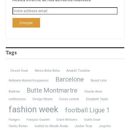
Tags
: Désiré Doué
Alexis Beka Beka
Anatoliï Troubine
Barcelone
Antoneta Alamat Kusijanović
Benoît Léon
Butte Montmartre
Bohême
Charlie Anne
conférences
Design Miami
Duran Lantink
Elizabeth Taylor
fashion week
football Ligue 1
franges
François Gautret
Grant Williams
Guéla Doué
Hailey Bieber
Institut du Monde Arabe
Jordan Teze
Jorginho