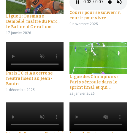
Courir pour se souvenir,
Ligue 1 : Ousmane
courir pour vivre
Dembélé, maître du Parc ,
9 novembre 2025
le Ballon d’Or rallum ...
17 janvier 2026
Paris FC et Auxerre se
Ligue des Champions :
neutralisent au Jean-
Paris s’écroule dans le
Bouin
sprint final et qui ...
1 décembre 2025
29 janvier 2026