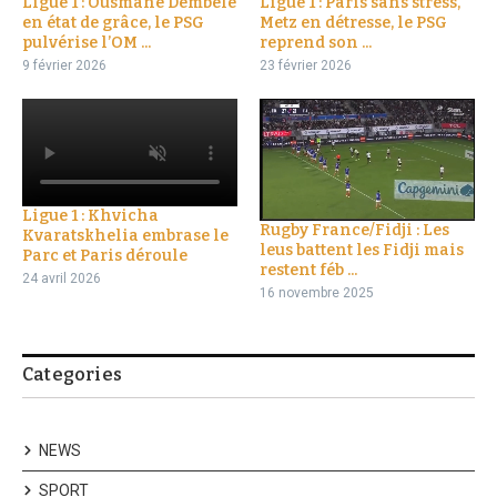
Ligue 1 : Ousmane Dembélé
Ligue 1 : Paris sans stress,
en état de grâce, le PSG
Metz en détresse, le PSG
pulvérise l’OM ...
reprend son ...
9 février 2026
23 février 2026
Ligue 1 : Khvicha
Rugby France/Fidji : Les
Kvaratskhelia embrase le
leus battent les Fidji mais
Parc et Paris déroule
restent féb ...
24 avril 2026
16 novembre 2025
Categories
NEWS
SPORT