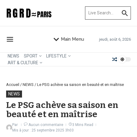
Aller au contenu
Recherche pour :
Main Menu
jeudi, août 6, 2026
NEWS
SPORT
LIFESTYLE
ART & CULTURE
Accueil
/
NEWS
/
Le PSG achève sa saison en beauté et en maîtrise
NEWS
Le PSG achève sa saison en
beauté et en maîtrise
Par
Aucun commentaire
3 Mins Read
Mis à jour : 25 septembre 2025
3h03