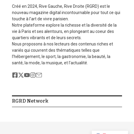
Créé en 2024, Rive Gauche, Rive Droite (RGRD) est le
nouveau magazine digital incontournable pour tout ce qui
touche à l'art de vivre parisien.
Notre plateforme explore la richesse et la diversité de la
vie à Paris et ses alentours, en plongeant au coeur des
quartiers vibrants et de leurs secrets.
Nous proposons à nos lecteurs des contenus riches et
Photos : Werenoi officiel/Flammes/DR
variés qui couvrent des thématiques telles que
l’hébergement, le sport, la gastronomie, la beauté, la
santé, la mode, la musique, et l’actualité.
Share this Article
RGRD Network
Previous Article
Next Article
« Blooming, the
Le PSG achève sa saison
Montaigne Flower
en beauté et en maîtrise
Show » : quand l’avenue