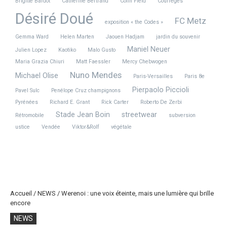
Brigitte Bardot
Catherine Bertrand
Colin Field
Courrèges
Désiré Doué
FC Metz
exposition « the Codes »
Gemma Ward
Helen Marten
Jaouen Hadjam
jardin du souvenir
Maniel Neuer
Julien Lopez
Kaotiko
Malo Gusto
Maria Grazia Chiuri
Matt Faessler
Mercy Chebwogen
Nuno Mendes
Michael Olise
Paris-Versailles
Paris 8e
Pierpaolo Piccioli
Pavel Sulc
Penélope Cruz champignons
Pyrénées
Richard E. Grant
Rick Carter
Roberto De Zerbi
Stade Jean Boin
streetwear
Rétromobile
subversion
ustice
Vendée
Viktor&Rolf
végétale
Accueil
/
NEWS
/
Werenoi : une voix éteinte, mais une lumière qui brille
encore
NEWS