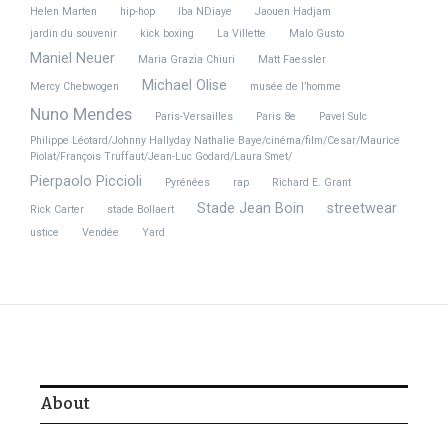
temps.
Helen Marten
hip-hop
Iba NDiaye
Jaouen Hadjam
jardin du souvenir
kick boxing
La Villette
Malo Gusto
Gravé dans l’histoire.
Maniel Neuer
Maria Grazia Chiuri
Matt Faessler
Michael Olise
Mercy Chebwogen
musée de l’homme
Werenoi n’est plus là. Mais sa musique, elle, résonnera pour
Nuno Mendes
toujours. Un rappeur, un poète, un …Diamant noir.
Paris-Versailles
Paris 8e
Pavel Sulc
Philippe Léotard/Johnny Hallyday Nathalie Baye/cinéma/film/Cesar/Maurice
Piolat/François Truffaut/Jean-Luc Godard/Laura Smet/
Pierpaolo Piccioli
Pyrénées
rap
Richard E. Grant
Stade Jean Boin
streetwear
Rick Carter
stade Bollaert
ustice
Vendée
Yard
About