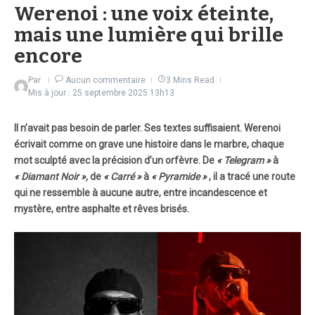
Werenoi : une voix éteinte,
mais une lumière qui brille
encore
Par
Aucun commentaire
3 Mins Read
Mis à jour : 25 septembre 2025
13h13
Il n’avait pas besoin de parler. Ses textes suffisaient. Werenoi
écrivait comme on grave une histoire dans le marbre, chaque
mot sculpté avec la précision d’un orfèvre. De
« Telegram »
à
« Diamant Noir »,
de
« Carré »
à
« Pyramide »
, il a tracé une route
qui ne ressemble à aucune autre, entre incandescence et
mystère, entre asphalte et rêves brisés.