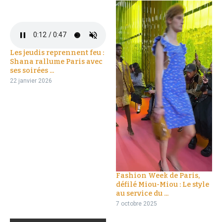
Les jeudis reprennent feu :
Shana rallume Paris avec
ses soirées ...
22 janvier 2026
Fashion Week de Paris,
défilé Miou-Miou : Le style
au service du ...
7 octobre 2025