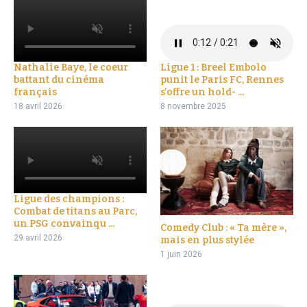
Nathalie Baye, le coeur
Ligue 1 : Breel Embolo
battant du cinéma
punit le Paris FC, Rennes
français
s’offre un hold- ...
18 avril 2026
8 novembre 2025
Ligue des champions :
Combat de titans au Parc,
un PSG convainqu ...
Comedy Club : « Ta mère »,
29 avril 2026
mais en plus stylée
1 juin 2026