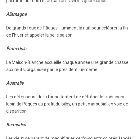
parfumé au rhum et au safran, ravit les gourmands.
Allemagne
De grands feux de Pâques illuminent la nuit pour célébrer la fin
de l’hiver et appeler la belle saison.
États-Unis
La Maison-Blanche accueille chaque année une grande chasse
aux œufs, organisée par le président lui-même.
Australie
Les défenseurs de la faune tentent de détrôner le traditionnel
lapin de Pâques au profit du bilby, un petit marsupial en voie de
disparition.
Bermudes
Les cieux se parent de magnifiques cerfs-volants colorés, lancés