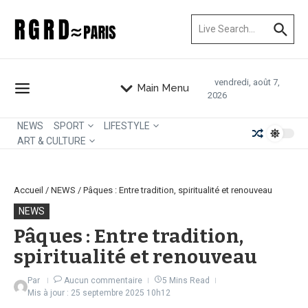
Aller au contenu
Recherche pour :
vendredi, août 7,
Main Menu
2026
NEWS
SPORT
LIFESTYLE
ART & CULTURE
Accueil
/
NEWS
/
Pâques : Entre tradition, spiritualité et renouveau
NEWS
Pâques : Entre tradition,
spiritualité et renouveau
Par
Aucun commentaire
5 Mins Read
Mis à jour : 25 septembre 2025
10h12