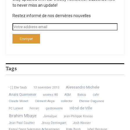
to never miss an update!
Restez informé de nos dernières nouvelles
Tags
Alessandro Michele
- [ ] Elie Saab
13 novembre 2015
Anaïs Quemener
années 80
ASM
Bakou
café
Claude Monet
Clément Akpa
collector
Etienne Daguinos
Hôtel de Ville
FC Lorient
Ferrari
gastronomie
Ibrahim Mbaye
Jamaïque
jean-Philippe Krasso
Jean Paul Gaultier
Jessy Deminguet
Josh Nasser
Kamal Deen Sulemana Acheampong
Kate Bush
label Because