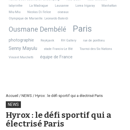
labyrinthe
La Madrague
Lausanne
Lorea Irigaray
Manhattan
Miu-Miu
Nicolas Di Felice
oiseaux
Olympique de Marseille. Leonardo Balerdi
Paris
Ousmane Dembélé
photographie
Reykjavik
RH Gallery
rue de ponthieu
Senny Mayulu
stade Francis-Le Blé
Tournoi des Six Nations
équipe de France
Vincent Marchetti
Accueil
/
NEWS
/
Hyrox : le défi sportif qui a électrisé Paris
NEWS
Hyrox : le défi sportif qui a
électrisé Paris