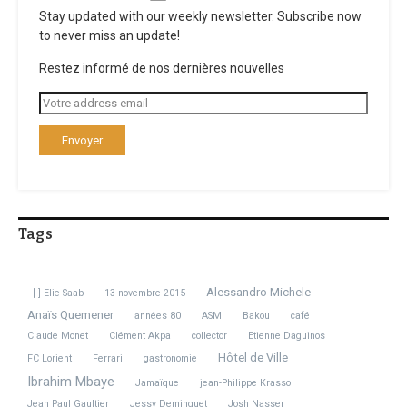
Stay updated with our weekly newsletter. Subscribe now
to never miss an update!
Restez informé de nos dernières nouvelles
Tags
Alessandro Michele
- [ ] Elie Saab
13 novembre 2015
Anaïs Quemener
années 80
ASM
Bakou
café
Claude Monet
Clément Akpa
collector
Etienne Daguinos
Hôtel de Ville
FC Lorient
Ferrari
gastronomie
Ibrahim Mbaye
Jamaïque
jean-Philippe Krasso
Jean Paul Gaultier
Jessy Deminguet
Josh Nasser