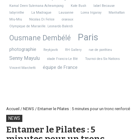
Kamal Deen Sulemana Acheampong
Kate Bush
label Because
labyrinthe
La Madrague
Lausanne
Lorea Irigaray
Manhattan
Miu-Miu
Nicolas Di Felice
oiseaux
Olympique de Marseille. Leonardo Balerdi
Paris
Ousmane Dembélé
photographie
Reykjavik
RH Gallery
rue de ponthieu
Senny Mayulu
stade Francis-Le Blé
Tournoi des Six Nations
équipe de France
Vincent Marchetti
Accueil
/
NEWS
/
Entamer le Pilates : 5 minutes pour un tronc renforcé
NEWS
Entamer le Pilates : 5
minutes pour un tronc