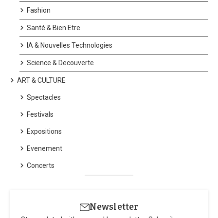
Fashion
Santé & Bien Etre
IA & Nouvelles Technologies
Science & Decouverte
ART & CULTURE
Spectacles
Photos : Pilates.com/Balanced Body/Fitness Time/DR
Festivals
Réaliser l’entraînement de Pilates débutant en seulement cinq
Expositions
mouvements
Evenement
L’instructeur préconise de réaliser 10 répétitions de chaque
Concerts
mouvement :
1. Inclinaison latérale
Newsletter
Les inclinaisons latérales sont idéales pour les débutants, car