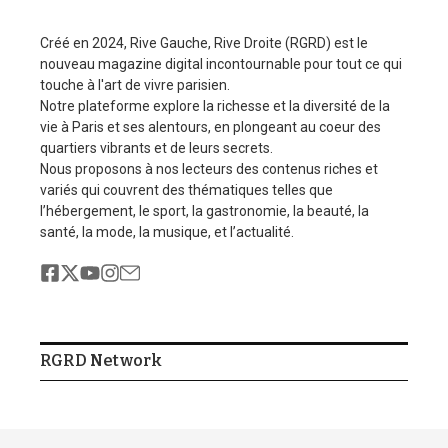
Levez le pied droit, tapotez le talon vers le bas, puis revenez à la
position initiale. Répétez avec l’autre pied.
Créé en 2024, Rive Gauche, Rive Droite (RGRD) est le
nouveau magazine digital incontournable pour tout ce qui
touche à l'art de vivre parisien.
4. Bird Dog
Notre plateforme explore la richesse et la diversité de la
vie à Paris et ses alentours, en plongeant au coeur des
Cet exercice améliore l’équilibre, la force et la coordination,
quartiers vibrants et de leurs secrets.
parfait pour les débutants.
Nous proposons à nos lecteurs des contenus riches et
variés qui couvrent des thématiques telles que
Comment procéder :
l’hébergement, le sport, la gastronomie, la beauté, la
santé, la mode, la musique, et l’actualité.
Commencez en position de table, poignets sous les épaules,
genoux sous les hanches.
Inspirez pour vous préparer, expirez en étendant le bras droit vers
l’avant et la jambe gauche vers l’arrière.
RGRD Network