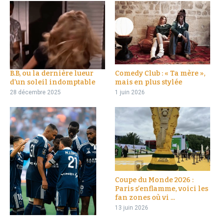
B.B, ou la dernière lueur
Comedy Club : « Ta mère »,
d’un soleil indomptable
mais en plus stylée
28 décembre 2025
1 juin 2026
Coupe du Monde 2026 :
Paris s’enflamme, voici les
fan zones où vi ...
13 juin 2026