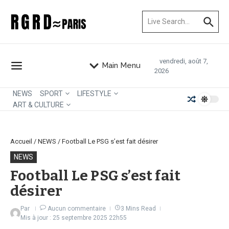
Aller au contenu
Recherche pour :
vendredi, août 7,
Main Menu
2026
NEWS
SPORT
LIFESTYLE
ART & CULTURE
Accueil
/
NEWS
/
Football Le PSG s’est fait désirer
NEWS
Football Le PSG s’est fait
désirer
Par
Aucun commentaire
3 Mins Read
Mis à jour : 25 septembre 2025
22h55