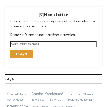
Newsletter
Stay updated with our weekly newsletter. Subscribe now
to never miss an update!
Restez informé de nos dernières nouvelles
Tags
Antoine Kombouaré
20 kms de Paris
attentats du 13-Novembre
Audrey Hepburn
Balenciaga
Ballon d’Or
boulevard Haussmann
breakdance
cacio e pepe
carreaux du temple