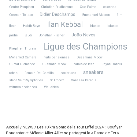
Centre Pompidou
Christian Prudhomme
Cole Palme
colonnes
Didier Deschamps
Corentin Tolisso
Emmanuel Macron
film
Ilan Kebbal
fleur
Habib Beye
Irlande
Islande
João Neves
jardin
jeudi
Jonathan Fischer
Ligue des Champions
Khéphren Thuram
Mohamed Camara
nuits parisiennes
Ouesmane Mbow
Oumar Diomandé
Ousmane Mbow
palais de Iéna
Rayan Danois
sneakers
robes
Romain Del Castillo
sculptures
stade Saint-Symphorien
St Tropez
Vanessa Paradis
voitures anciennes
Wallabies
Accueil
/
NEWS
/
Les 10 km Sonic de la Tour Eiffel 2024 : Soufiyan
Bouqantar et Mélanie Allier Allier se partagent la « Dame de Fer ».