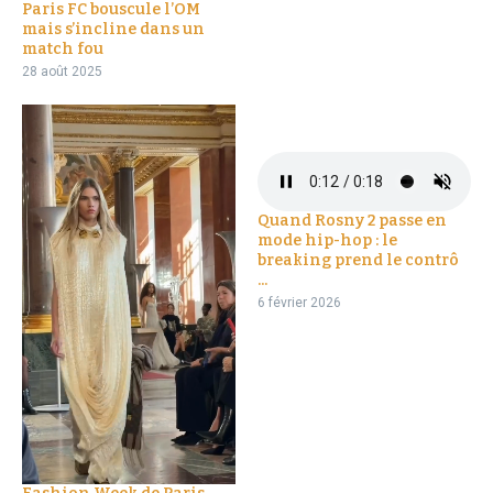
Paris FC bouscule l’OM
mais s’incline dans un
match fou
28 août 2025
Quand Rosny 2 passe en
mode hip-hop : le
breaking prend le contrô
...
6 février 2026