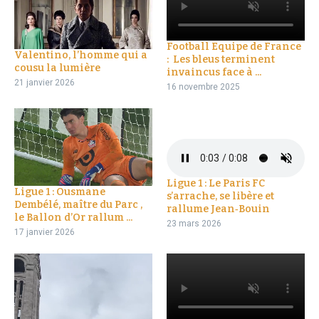
Football Equipe de France
Valentino, l’homme qui a
: Les bleus terminent
cousu la lumière
invaincus face à ...
21 janvier 2026
16 novembre 2025
Ligue 1 : Le Paris FC
Ligue 1 : Ousmane
s’arrache, se libère et
Dembélé, maître du Parc ,
rallume Jean‑Bouin
le Ballon d’Or rallum ...
23 mars 2026
17 janvier 2026