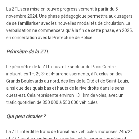
La ZTL sera mise en œuvre progressivement à partir du 5
novembre 2024. Une phase pédagogique permettra aux usagers
de se familiariser avec les nouvelles modalités de circulation. La
verbalisation ne commencera qu’à la fin de cette phase, en 2025,
en concertation avec la Préfecture de Police.
Périmètre de la ZTL
Le périmètre de la ZTL couvre le secteur de Paris Centre,
incluant les 1ᵉʳ, 2ᵉ, 3ᵉ et 4ᵉ arrondissements, à l’exclusion des
Grands Boulevards au nord, des îles de la Cité et de Saint-Louis,
ainsi que des quais bas et hauts de la rive droite dans le sens
ouest-est. Cela représente environ 131 km de voies, avec un
trafic quotidien de 350 000 à 550 000 véhicules.
Qui peut circuler ?
La ZTL interdit le trafic de transit aux véhicules motorisés 24h/24
et 7j/7, sauf exceptions. Les modes actifs comme les vélos et