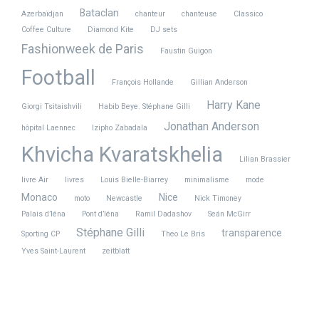
Bataclan
Azerbaïdjan
chanteur
chanteuse
Classico
Coffee Culture
Diamond Kite
DJ sets
Fashionweek de Paris
Faustin Guigon
Football
François Hollande
Gillian Anderson
Harry Kane
Giorgi Tsitaishvili
Habib Beye. Stéphane Gilli
Jonathan Anderson
hôpital Laennec
Izipho Zabadala
Khvicha Kvaratskhelia
Lilian Brassier
livre Air
livres
Louis Bielle-Biarrey
minimalisme
mode
Monaco
Nice
moto
Newcastle
Nick Timoney
Palais d’Iéna
Pont d’Iéna
Ramil Dadashov
Seán McGirr
Stéphane Gilli
transparence
Sporting CP
Theo Le Bris
Yves Saint-Laurent
zeitblatt