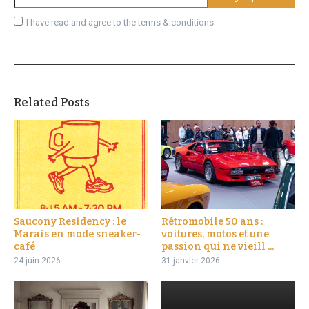
I have read and agree to the terms & conditions
Related Posts
Saucony Residency : le
Rétromobile 50 ans :
Marais en mode sneaker-
voitures, motos et une
café
passion qui ne vieill ...
24 juin 2026
31 janvier 2026