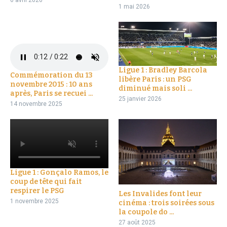
6 avril 2026
1 mai 2026
Ligue 1 : Bradley Barcola
Commémoration du 13
libère Paris : un PSG
novembre 2015 : 10 ans
diminué mais soli ...
après, Paris se recuei ...
25 janvier 2026
14 novembre 2025
Ligue 1 : Gonçalo Ramos, le
coup de tête qui fait
respirer le PSG
Les Invalides font leur
1 novembre 2025
cinéma : trois soirées sous
la coupole do ...
27 août 2025