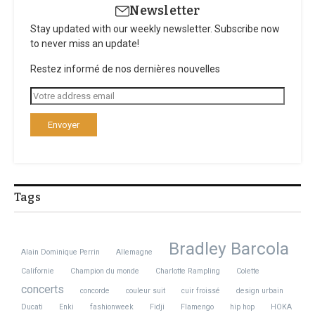
Newsletter
Stay updated with our weekly newsletter. Subscribe now
to never miss an update!
Restez informé de nos dernières nouvelles
Tags
Bradley Barcola
Alain Dominique Perrin
Allemagne
Californie
Champion du monde
Charlotte Rampling
Colette
concerts
concorde
couleur suit
cuir froissé
design urbain
Ducati
Enki
fashionweek
Fidji
Flamengo
hip hop
HOKA