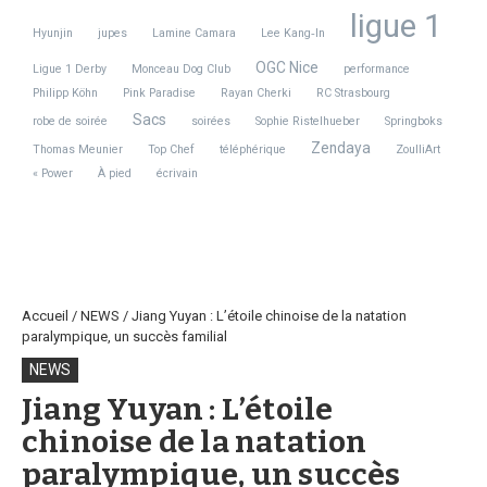
ligue 1
Hyunjin
jupes
Lamine Camara
Lee Kang‑In
OGC Nice
Ligue 1 Derby
Monceau Dog Club
performance
Philipp Köhn
Pink Paradise
Rayan Cherki
RC Strasbourg
Sacs
robe de soirée
soirées
Sophie Ristelhueber
Springboks
Zendaya
Thomas Meunier
Top Chef
téléphérique
ZoulliArt
« Power
À pied
écrivain
Accueil
/
NEWS
/
Jiang Yuyan : L’étoile chinoise de la natation
paralympique, un succès familial
NEWS
Jiang Yuyan : L’étoile
chinoise de la natation
paralympique, un succès