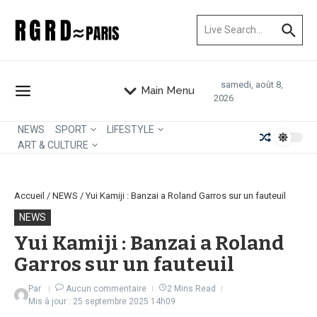
Aller au contenu
Recherche pour :
samedi, août 8,
Main Menu
2026
NEWS
SPORT
LIFESTYLE
ART & CULTURE
Accueil
/
NEWS
/
Yui Kamiji : Banzai a Roland Garros sur un fauteuil
NEWS
Yui Kamiji : Banzai a Roland
Garros sur un fauteuil
Par
Aucun commentaire
2 Mins Read
Mis à jour : 25 septembre 2025
14h09