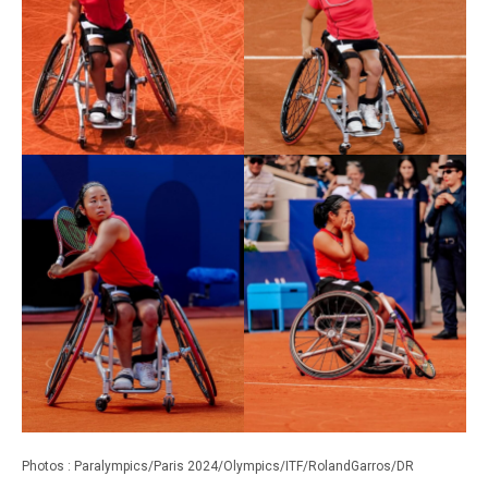
Photos : Paralympics/Paris 2024/Olympics/ITF/RolandGarros/DR