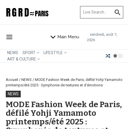
Aller au contenu
Recherche pour :
vendredi, août 7,
Main Menu
2026
NEWS
SPORT
LIFESTYLE
ART & CULTURE
Accueil
/
NEWS
/
MODE Fashion Week de Paris, défilé Yohji Yamamoto
printemps/été 2025 : Symphonie de textures et d’émotions
NEWS
MODE Fashion Week de Paris,
défilé Yohji Yamamoto
printemps/été 2025 :