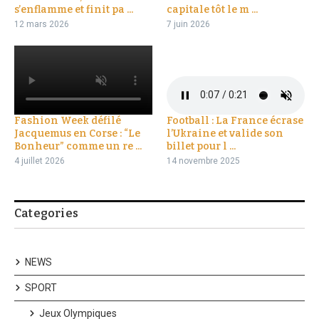
s’enflamme et finit pa ...
capitale tôt le m ...
12 mars 2026
7 juin 2026
Fashion Week défilé
Football : La France écrase
Jacquemus en Corse : “Le
l’Ukraine et valide son
Bonheur” comme un re ...
billet pour l ...
4 juillet 2026
14 novembre 2025
Categories
NEWS
SPORT
Jeux Olympiques