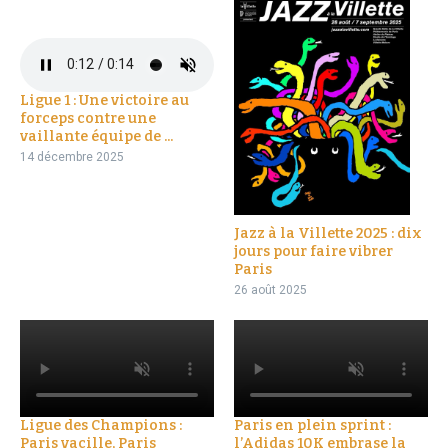
Ligue 1 : Une victoire au
forceps contre une
vaillante équipe de ...
14 décembre 2025
Jazz à la Villette 2025 : dix
jours pour faire vibrer
Paris
26 août 2025
Ligue des Champions :
Paris en plein sprint :
Paris vacille, Paris
l’Adidas 10K embrase la