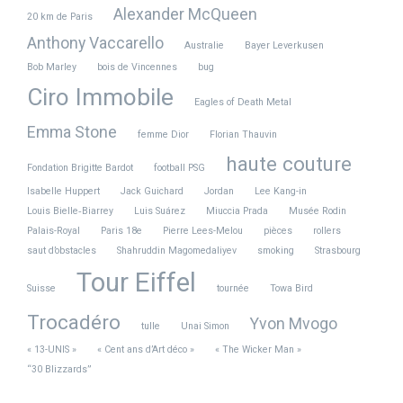
Alexander McQueen
20 km de Paris
Anthony Vaccarello
Australie
Bayer Leverkusen
Bob Marley
bois de Vincennes
bug
Ciro Immobile
Eagles of Death Metal
Emma Stone
femme Dior
Florian Thauvin
haute couture
Fondation Brigitte Bardot
football PSG
Isabelle Huppert
Jack Guichard
Jordan
Lee Kang-in
Louis Bielle‑Biarrey
Luis Suárez
Miuccia Prada
Musée Rodin
Palais-Royal
Paris 18e
Pierre Lees-Melou
pièces
rollers
saut d’obstacles
Shahruddin Magomedaliyev
smoking
Strasbourg
Tour Eiffel
Suisse
tournée
Towa Bird
Trocadéro
Yvon Mvogo
tulle
Unai Simon
« 13-UNIS »
« Cent ans d’Art déco »
« The Wicker Man »
“30 Blizzards”