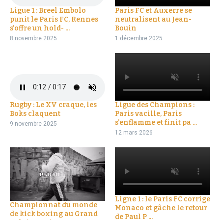
Ligue 1 : Breel Embolo
Paris FC et Auxerre se
punit le Paris FC, Rennes
neutralisent au Jean-
s’offre un hold- ...
Bouin
8 novembre 2025
1 décembre 2025
Rugby : Le XV craque, les
Ligue des Champions :
Boks claquent
Paris vacille, Paris
s’enflamme et finit pa ...
9 novembre 2025
12 mars 2026
Ligne 1 : le Paris FC corrige
Championnat du monde
Monaco et gâche le retour
de kick boxing au Grand
de Paul P ...