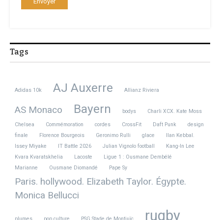
Tags
AJ Auxerre
Adidas 10k
Allianz Riviera
Bayern
AS Monaco
bodys
Charli XCX. Kate Moss
Chelsea
Commémoration
cordes
CrossFit
Daft Punk
design
finale
Florence Bourgeois
Geronimo Rulli
glace
Ilan Kebbal.
Issey Miyake
IT Battle 2026
Julian Vignolo football
Kang-In Lee
Kvara Kvaratskhelia
Lacoste
Ligue 1 : Ousmane Dembélé
Marianne
Ousmane Diomandé
Pape Sy
Paris. hollywood. Elizabeth Taylor. Égypte.
Monica Bellucci
rugby
plumes
pop culture
PSG Stade de Montjuïc