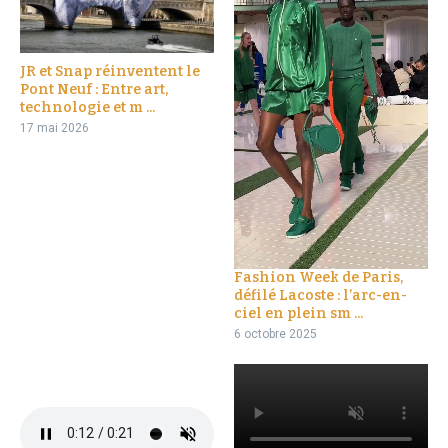
JR et Snap réinventent le
Pont Neuf : Entre art,
technologie et m ...
17 mai 2026
Fashion Week de Paris,
défilé Lacoste : l’arc-en-
ciel en plein sm ...
6 octobre 2025