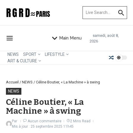
Aller au contenu
Recherche pour :
samedi, août 8,
Main Menu
2026
NEWS
SPORT
LIFESTYLE
ART & CULTURE
Accueil
/
NEWS
/
Céline Boutier, « La Machine » à swing
NEWS
Céline Boutier, « La
Machine » à swing
Par
Aucun commentaire
2 Mins Read
Mis à jour : 25 septembre 2025
11h45