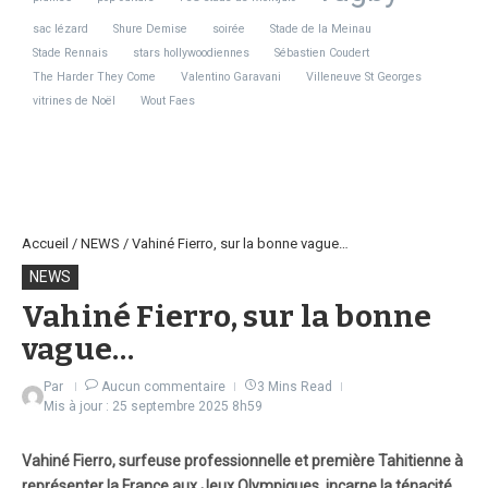
sac lézard
Shure Demise
soirée
Stade de la Meinau
Stade Rennais
stars hollywoodiennes
Sébastien Coudert
The Harder They Come
Valentino Garavani
Villeneuve St Georges
vitrines de Noël
Wout Faes
Accueil
/
NEWS
/
Vahiné Fierro, sur la bonne vague…
NEWS
Vahiné Fierro, sur la bonne
vague…
Par
Aucun commentaire
3 Mins Read
Mis à jour : 25 septembre 2025
8h59
Vahiné Fierro, surfeuse professionnelle et première Tahitienne à
représenter la France aux Jeux Olympiques, incarne la ténacité