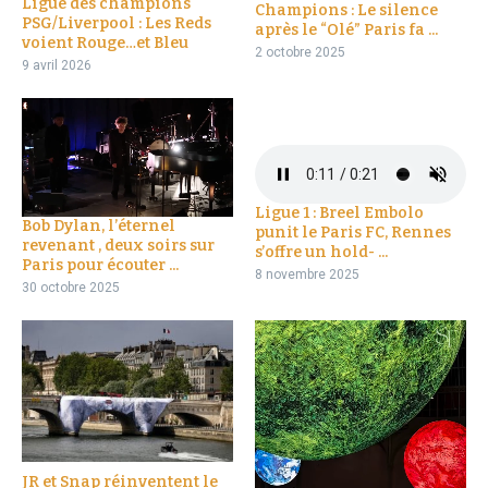
Ligue des champions
Champions : Le silence
PSG/Liverpool : Les Reds
après le “Olé” Paris fa ...
voient Rouge…et Bleu
2 octobre 2025
9 avril 2026
Ligue 1 : Breel Embolo
Bob Dylan, l’éternel
punit le Paris FC, Rennes
revenant , deux soirs sur
s’offre un hold- ...
Paris pour écouter ...
8 novembre 2025
30 octobre 2025
JR et Snap réinventent le