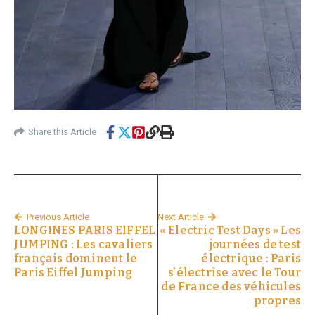
Share this Article
Previous Article
Next Article
LONGINES PARIS EIFFEL
« Electric Test Days » Les
JUMPING : Les cavaliers
journées de test
français dominent le
électrique : Paris
Paris Eiffel Jumping
s’électrise avec le Tour
de France des véhicules
propres