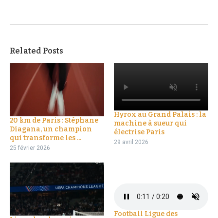
Related Posts
Hyrox au Grand Palais : la
20 km de Paris : Stéphane
machine à sueur qui
Diagana, un champion
électrise Paris
qui transforme les ...
29 avril 2026
25 février 2026
Football Ligue des