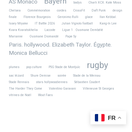
Bayern
AS Monaco
bodys
Charli XCX. Kate Moss
Chelsea
Commémoration
cordes
CrossFit
Daft Punk
design
finale
Florence Bourgeois
Geronimo Rulli
glace
Ilan Kebbal.
Issey Miyake
IT Battle 2026
Julian Vignolo football
Kang-In Lee
Kvara Kvaratskhelia
Lacoste
Ligue 1 : Ousmane Dembélé
Marianne
Ousmane Diomandé
Pape Sy
Paris. hollywood. Elizabeth Taylor. Égypte.
Monica Bellucci
rugby
plumes
pop culture
PSG Stade de Montjuïc
sac lézard
Shure Demise
soirée
Stade de la Meinau
Stade Rennais
stars hollywoodiennes
Sébastien Coudert
The Harder They Come
Valentino Garavani
Villeneuve St Georges
vitrines de Noël
Wout Faes
FR